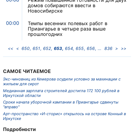
Режим повышенной готовности для двух
домов собираются ввести в
Новосибирске
00:00
Темпы весенних полевых работ в
Приангарье в четыре раза выше
прошлогодних
<<
<
650
651
652
653
654
655
656
836
>
>>
САМОЕ ЧИТАЕМОЕ
Экс-чиновниц из Кемерова осудили условно за махинации с
жильем для сирот
Медианная зарплата строителей достигла 172 100 рублей в
Иркутской области
Сроки начала уборочной кампании в Приангарье сдвинуты
"вправо"
Арт-пространство «И-сторис» открылось на острове Конный в
Иркутске
Подробности