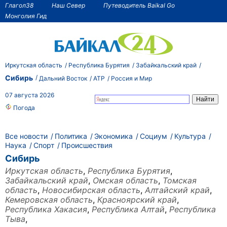
Глагол38
Наш Север
Путеводитель Baikal Go
Монголия Гид
Иркутская область
Республика Бурятия
Забайкальский край
Сибирь
Дальний Восток
АТР
Россия и Мир
07 августа 2026
Погода
Все новости
Политика
Экономика
Социум
Культура
Наука
Спорт
Происшествия
Сибирь
Иркутская область
,
Республика Бурятия
,
Забайкальский край
,
Омская область
,
Томская
область
,
Новосибирская область
,
Алтайский край
,
Кемеровская область
,
Красноярский край
,
Республика Хакасия
,
Республика Алтай
,
Республика
Тыва
,