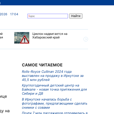
д
 2026
17:04
ий
Циклон надвигается на
В Иркутс
ая
Хабаровский край
борьба с
предлага
снимки с
САМОЕ ЧИТАЕМОЕ
Rolls-Royce Cullinan 2024 года
выставлен на продажу в Иркутске за
45,5 млн рублей
Круглогодичный детский центр на
Байкале - новая точка притяжения для
Сибири и ДВ
лице
В Иркутске началась борьба с
фотографами, предлагающими сделать
снимки с совами
ду на
Почти 7 млн пассажиров отправились в