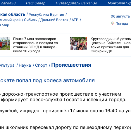
Глагол38
Наш Север
Путеводитель Baikal Go
Монголия Ги
кая область
Республика Бурятия
06 августа
льский край
Сибирь
Дальний Восток
АТР
Погода
и Мир
Почти 7 млн пассажиров
Круглогодичный детск
отправились в поездки со
центр на Байкале - нов
станций ВСЖД в январе-
точка притяжения для
июле 2026 года
Сибири и ДВ
Происшествия
ультура
Наука
Спорт
окате попал под колеса автомобиля
о дорожно-транспортное происшествие с участием
информирует пресс-служба Госавтоинспекции города.
ужбой, инцидент произошёл 17 июня около 16:40 на у
ий школьник пересекал дорогу по пешеходному перехо