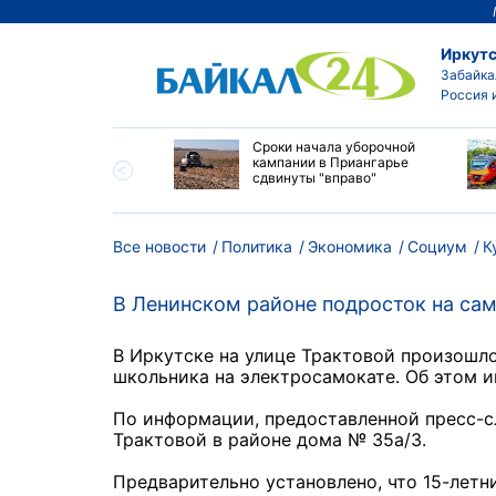
Иркутс
Забайка
Россия 
ество бюджетных
Сроки начала уборочной
выросло в
кампании в Приангарье
ибирских колледжах
сдвинуты "вправо"
Все новости
Политика
Экономика
Социум
К
В Ленинском районе подросток на сам
В Иркутске на улице Трактовой произошл
школьника на электросамокате. Об этом 
По информации, предоставленной пресс-сл
Трактовой в районе дома № 35а/3.
Предварительно установлено, что 15-летн