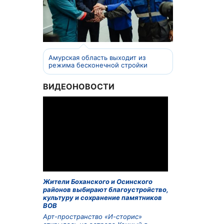
Амурская область выходит из
режима бесконечной стройки
ВИДЕОНОВОСТИ
Жители Боханского и Осинского
районов выбирают благоустройство,
культуру и сохранение памятников
ВОВ
Арт-пространство «И-сторис»