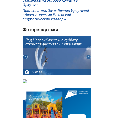
открылось на острове Конный в
Иркутске
Председатель Заксобрания Иркутской
области посетил Боханский
педагогический колледж
Фоторепортажи
Оксана
Под Новосибирском в субботу
В Иркутске го
оддержке
открылся фестиваль "Вива Авиа!"
новую детску
10 фото
5 фото