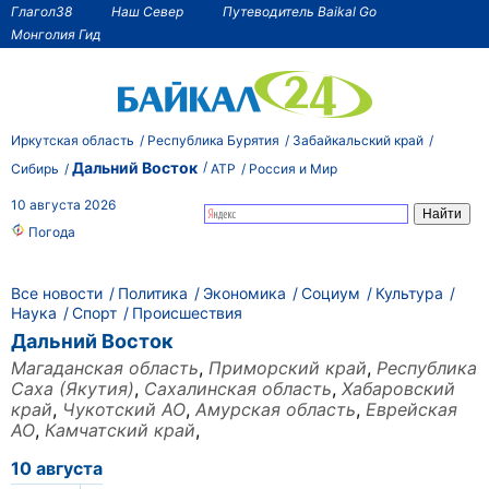
Глагол38
Наш Север
Путеводитель Baikal Go
Монголия Гид
Иркутская область
Республика Бурятия
Забайкальский край
Дальний Восток
Сибирь
АТР
Россия и Мир
10 августа 2026
Погода
Все новости
Политика
Экономика
Социум
Культура
Наука
Спорт
Происшествия
Дальний Восток
Магаданская область
,
Приморский край
,
Республика
Саха (Якутия)
,
Сахалинская область
,
Хабаровский
край
,
Чукотский АО
,
Амурская область
,
Еврейская
АО
,
Камчатский край
,
10 августа