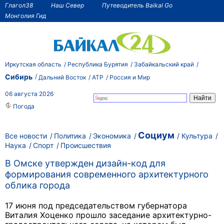
Глагол38
Наш Север
Путеводитель Baikal Go
Монголия Гид
Иркутская область
Республика Бурятия
Забайкальский край
Сибирь
Дальний Восток
АТР
Россия и Мир
06 августа 2026
Погода
Социум
Все новости
Политика
Экономика
Культура
Наука
Спорт
Происшествия
В Омске утвержден дизайн-код для
формирования современного архитектурного
облика города
17 июня под председательством губернатора
Виталия Хоценко прошло заседание архитектурно-