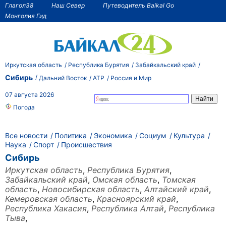
Глагол38
Наш Север
Путеводитель Baikal Go
Монголия Гид
Иркутская область
Республика Бурятия
Забайкальский край
Сибирь
Дальний Восток
АТР
Россия и Мир
07 августа 2026
Погода
Все новости
Политика
Экономика
Социум
Культура
Наука
Спорт
Происшествия
Сибирь
Иркутская область
,
Республика Бурятия
,
Забайкальский край
,
Омская область
,
Томская
область
,
Новосибирская область
,
Алтайский край
,
Кемеровская область
,
Красноярский край
,
Республика Хакасия
,
Республика Алтай
,
Республика
Тыва
,