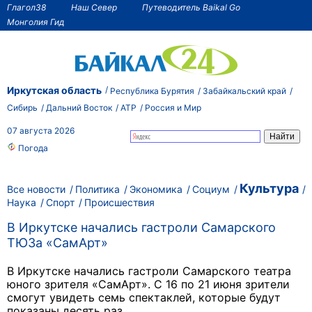
Глагол38
Наш Север
Путеводитель Baikal Go
Монголия Гид
Иркутская область
Республика Бурятия
Забайкальский край
Сибирь
Дальний Восток
АТР
Россия и Мир
07 августа 2026
Погода
Культура
Все новости
Политика
Экономика
Социум
Наука
Спорт
Происшествия
В Иркутске начались гастроли Самарского
ТЮЗа «СамАрт»
В Иркутске начались гастроли Самарского театра
юного зрителя «СамАрт». С 16 по 21 июня зрители
смогут увидеть семь спектаклей, которые будут
показаны десять раз.