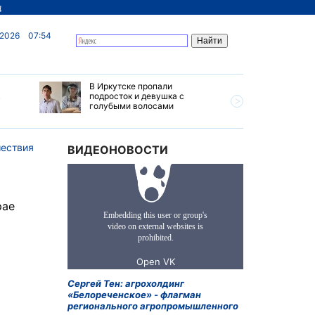
д
 2026
07:54
В Иркутске пропали
Ливни, г
в
подросток и девушка с
ветер бу
голубыми волосами
субботу 
Прианга
ествия
ВИДЕОНОВОСТИ
рае
Сергей Тен: агрохолдинг
«Белореченское» - флагман
регионального агропромышленного