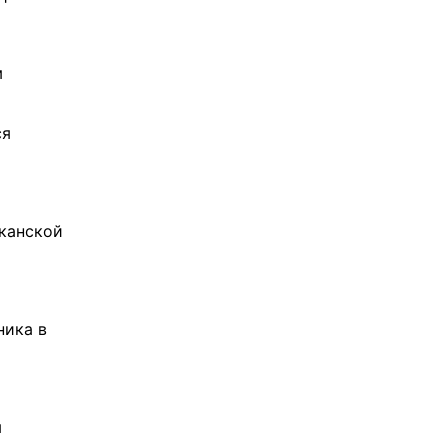
м
ся
канской
ника в
м