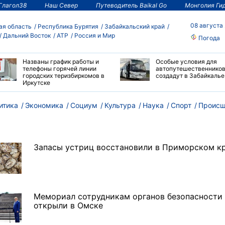
Глагол38
Наш Север
Путеводитель Baikal Go
Монголия Ги
08 августа
ая область
Республика Бурятия
Забайкальский край
Дальний Восток
АТР
Россия и Мир
Погода
Названы график работы и
Особые условия для
телефоны горячей линии
автопутешественнико
городских теризбиркомов в
создадут в Забайкалье
Иркутске
итика
Экономика
Социум
Культура
Наука
Спорт
Происш
Запасы устриц восстановили в Приморском к
Мемориал сотрудникам органов безопасности
открыли в Омске