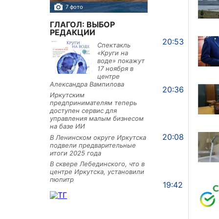
7 фото
10 фото
ГЛАГОЛ: ВЫБОР
РЕДАКЦИИ
20:53
Спектакль
«Круги на
воде» покажут
17 ноября в
центре
Александра Вампилова
20:36
Иркутским
предпринимателям теперь
доступен сервис для
управления малым бизнесом
на базе ИИ
20:08
В Ленинском округе Иркутска
подвели предварительные
итоги 2025 года
В сквере Лебединского, что в
центре Иркутска, установили
пюпитр
19:42