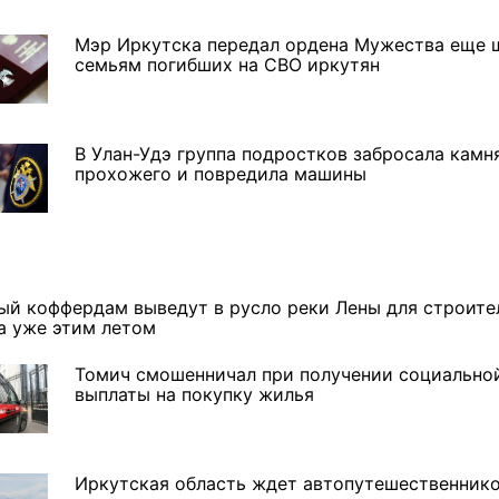
Мэр Иркутска передал ордена Мужества еще 
семьям погибших на СВО иркутян
В Улан-Удэ группа подростков забросала камн
прохожего и повредила машины
ый коффердам выведут в русло реки Лены для строите
а уже этим летом
Томич смошенничал при получении социально
 в
В Иркутске готовят к
Игорь Кобзев принял
выплаты на покупку жилья
открытию новую детскую
участие в открытии нового
а!"
библиотеку
здания авиаотделения в
Качуге
Иркутская область ждет автопутешественник