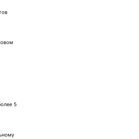
тов
повом
более 5
льному