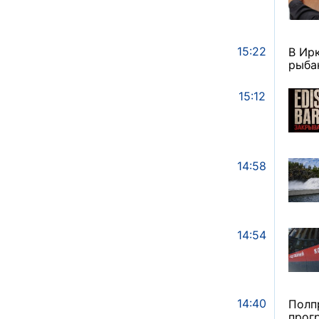
15:22
В Ир
рыба
15:12
14:58
14:54
14:40
Полп
прог