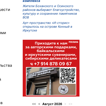
комплекса
Жители Боханского и Осинского
шести
районов выбирают благоустройство,
культуру и сохранение памятников
ВОВ
Арт-пространство «И-сторис»
открылось на острове Конный в
Иркутске
ями
льства
й
ов
Август
2026
<<
<
>
>>