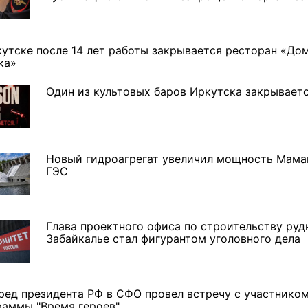
кутске после 14 лет работы закрывается ресторан «До
ка»
Один из культовых баров Иркутска закрывает
Новый гидроагрегат увеличил мощность Мама
ГЭС
Глава проектного офиса по строительству руд
Забайкалье стал фигурантом уголовного дела
ред президента РФ в СФО провел встречу с участнико
раммы "Время героев"