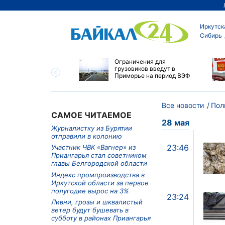
Иркутск
Сибирь
ровел планерку в
Ограничения для
ете по управлению
грузовиков введут в
ским округом
Приморье на период ВЭФ
ска
Все новости
Пол
САМОЕ ЧИТАЕМОЕ
28 мая
Журналистку из Бурятии
отправили в колонию
23:46
Участник ЧВК «Вагнер» из
Приангарья стал советником
главы Белгородской области
Индекс промпроизводства в
Иркутской области за первое
полугодие вырос на 3%
23:24
Ливни, грозы и шквалистый
ветер будут бушевать в
субботу в районах Приангарья