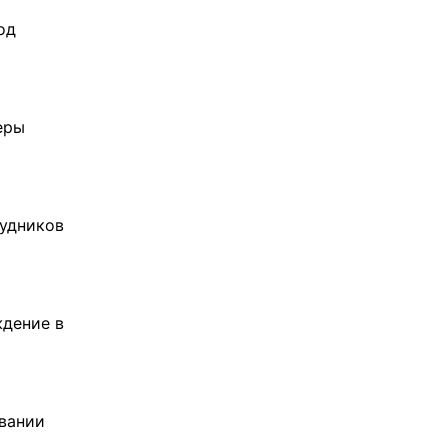
од
еры
рудников
ждение в
вании