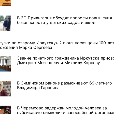
В ЗС Приангарья обсудят вопросы повышения
безопасности у детских садов и школ
гулки по старому Иркутску» 2 июня посвящены 100-ле
рождения Марка Сергеева
Звание почетного гражданина Иркутска присв
Дмитрию Мезенцеву и Михаилу Корневу
В Зиминском районе разыскивают 69-летнего
Владимира Гаранина
В Черемхово задержан молодой человек за
публикацию символики запрещённой организа