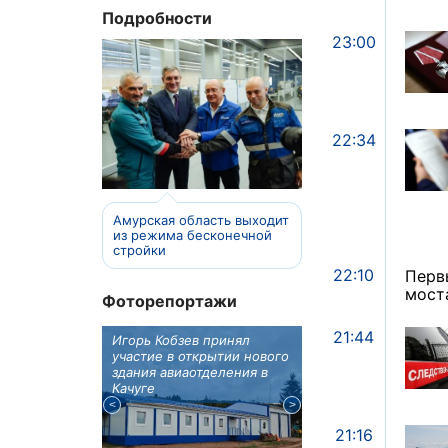
Подробности
23:00
22:34
Амурская область выходит
из режима бесконечной
стройки
22:10
Перв
мост
Фоторепортажи
21:44
отовят к
Игорь Кобзев принял
Под Новосибирском
вую детскую
участие в открытии нового
субботу открылся
здания авиаотделения в
фестиваль "Вива Ави
Качуге
21:16