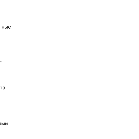
тные
"
ра
ями