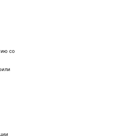
тию со
оили
ции