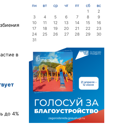
пн
вт
ср
чт
пт
сб
вс
1
2
3
4
5
6
7
8
9
10
11
12
13
14
15
16
избиения
17
18
19
20
21
22
23
24
25
26
27
28
29
30
31
частие в
твует
сь до 4%