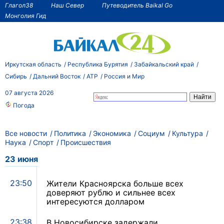
Глагол38
Наш Север
Путеводитель Baikal Go
Монголия Гид
Иркутская область
Республика Бурятия
Забайкальский край
Сибирь
Дальний Восток
АТР
Россия и Мир
07 августа 2026
Погода
Все новости
Политика
Экономика
Социум
Культура
Наука
Спорт
Происшествия
23 июня
23:50
Жители Красноярска больше всех
доверяют рублю и сильнее всех
интересуются долларом
23:38
В Новосибирске задержали