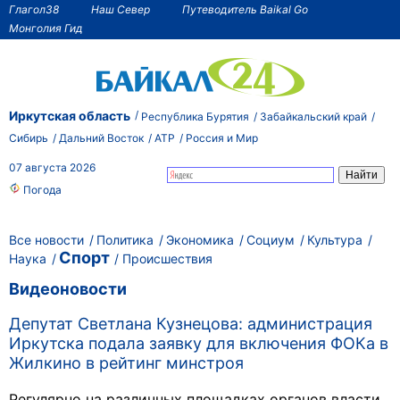
Глагол38
Наш Север
Путеводитель Baikal Go
Монголия Гид
Иркутская область
Республика Бурятия
Забайкальский край
Сибирь
Дальний Восток
АТР
Россия и Мир
07 августа 2026
Погода
Все новости
Политика
Экономика
Социум
Культура
Спорт
Наука
Происшествия
Видеоновости
Депутат Светлана Кузнецова: администрация
Иркутска подала заявку для включения ФОКа в
Жилкино в рейтинг минстроя
Регулярно на различных площадках органов власти