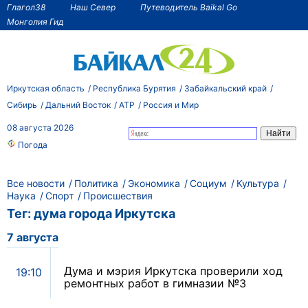
Глагол38
Наш Север
Путеводитель Baikal Go
Монголия Гид
Иркутская область
Республика Бурятия
Забайкальский край
Сибирь
Дальний Восток
АТР
Россия и Мир
08 августа 2026
Погода
Все новости
Политика
Экономика
Социум
Культура
Наука
Спорт
Происшествия
Тег: дума города Иркутска
7 августа
Дума и мэрия Иркутска проверили ход
19:10
ремонтных работ в гимназии №3