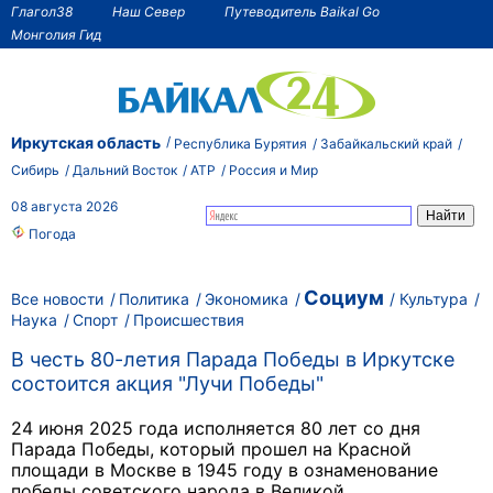
Глагол38
Наш Север
Путеводитель Baikal Go
Монголия Гид
Иркутская область
Республика Бурятия
Забайкальский край
Сибирь
Дальний Восток
АТР
Россия и Мир
08 августа 2026
Погода
Социум
Все новости
Политика
Экономика
Культура
Наука
Спорт
Происшествия
В честь 80-летия Парада Победы в Иркутске
состоится акция "Лучи Победы"
24 июня 2025 года исполняется 80 лет со дня
Парада Победы, который прошел на Красной
площади в Москве в 1945 году в ознаменование
победы советского народа в Великой