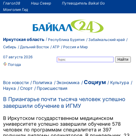
Глагол38
Наш Север
Путеводитель Baikal Go
Монголия Гид
Иркутская область
Республика Бурятия
Забайкальский край
Сибирь
Дальний Восток
АТР
Россия и Мир
07 августа 2026
Погода
Социум
Все новости
Политика
Экономика
Культура
Наука
Спорт
Происшествия
В Приангарье почти тысяча человек успешно
завершили обучение в ИГМУ
В Иркутском государственном медицинском
университете успешно завершили обучение 578
человек по программам специалитета и 397
получили дипломы ординаторов. В понедельник, 23