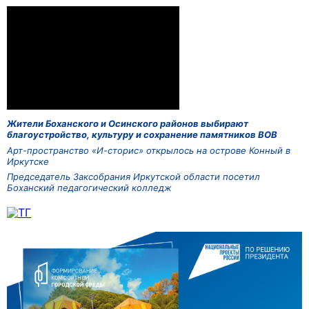
Жители Боханского и Осинского районов выбирают
благоустройство, культуру и сохранение памятников ВОВ
Арт-пространство «И-сторис» открылось на острове Конный в
Иркутске
Председатель Заксобрания Иркутской области посетил
Боханский педагогический колледж