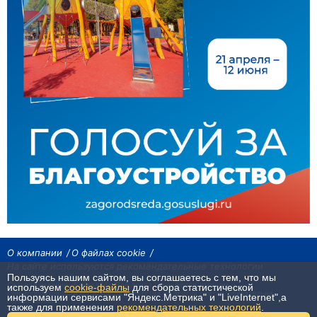
О компании
О файлах cookie
На сайте используются рекомендательные технологии
Пользуясь нашим сайтом, вы соглашаетесь с тем, что мы
Сетевое издание «Байкал24». Все права охраняются законом.
используем
cookie-файлы
для сбора статистической
При использовании материалов агентства на других сайтах, обязательна
информации сервисами "Яндекс.Метрика" и "LiveInternet",а
гиперссылка.
также для применения
рекомендательных технологий
.