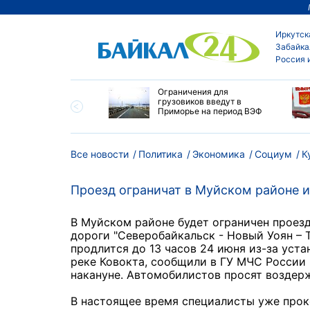
Иркутск
Забайка
Россия 
ровел планерку в
Ограничения для
ете по управлению
грузовиков введут в
ским округом
Приморье на период ВЭФ
ска
Все новости
Политика
Экономика
Социум
К
Проезд ограничат в Муйском районе и
В Муйском районе будет ограничен проезд
дороги "Северобайкальск - Новый Уоян – Т
продлится до 13 часов 24 июня из-за уст
реке Ковокта, сообщили в ГУ МЧС России 
накануне. Автомобилистов просят воздерж
В настоящее время специалисты уже прок