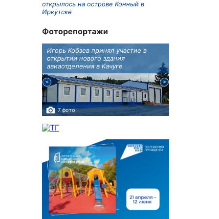
открылось на острове Конный в
Иркутске
Фоторепортажи
бботу
Игорь Кобзев принял участие в
В Иркутске п
а Авиа!"
открытии нового здания
двойняшки
авиаотделения в Качуге
7 фото
3 фото