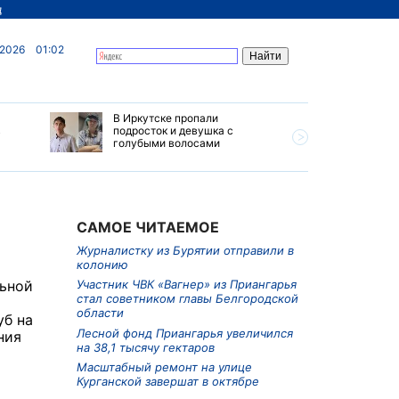
д
 2026
01:02
В Иркутске пропали
Ливни, г
в
подросток и девушка с
ветер бу
голубыми волосами
субботу 
Прианга
САМОЕ ЧИТАЕМОЕ
Журналистку из Бурятии отправили в
колонию
льной
Участник ЧВК «Вагнер» из Приангарья
стал советником главы Белгородской
области
уб на
Лесной фонд Приангарья увеличился
ния
на 38,1 тысячу гектаров
Масштабный ремонт на улице
Курганской завершат в октябре