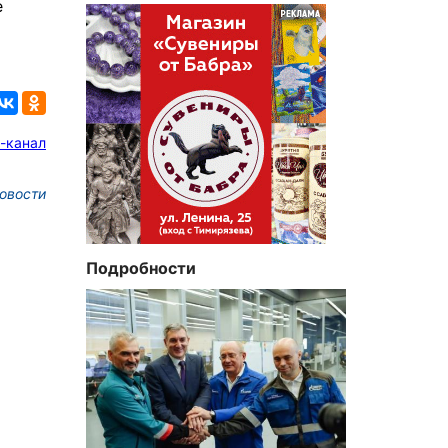
е
-канал
овости
Подробности