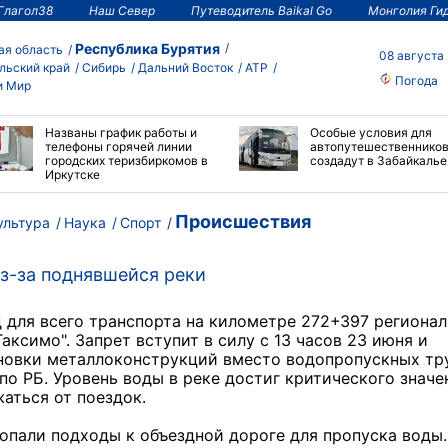
Глагол38
Наш Север
Путеводитель Baikal Go
Монголия Ги
Республика Бурятия
ая область
08 августа
льский край
Сибирь
Дальний Восток
АТР
Погода
и Мир
Названы график работы и
Особые условия для
телефоны горячей линии
автопутешественнико
городских теризбиркомов в
создадут в Забайкалье
Иркутске
Происшествия
ультура
Наука
Спорт
з-за поднявшейся реки
 для всего транспорта на километре 272+З97 региона
аксимо". Запрет вступит в силу с 13 часов 23 июня и
ановки металлоконструкций вместо водопропускных тр
по РБ. Уровень воды в реке достиг критического значе
аться от поездок.
опали подходы к объездной дороге для пропуска воды.