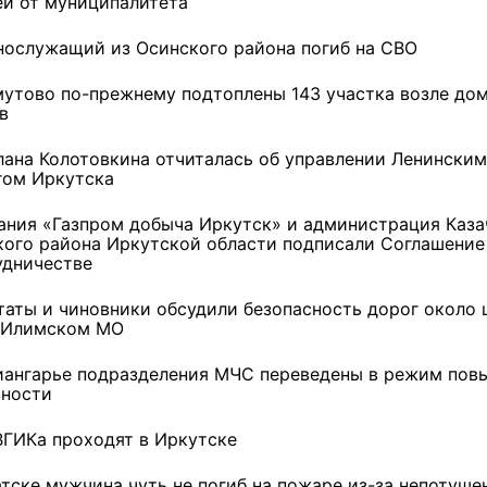
ей от муниципалитета
спорта
нослужащий из Осинского района погиб на СВО
10 фото
10 фото
мутово по-прежнему подтоплены 143 участка возле дом
в
лана Колотовкина отчиталась об управлении Ленинским
гом Иркутска
ания «Газпром добыча Иркутск» и администрация Каза
кого района Иркутской области подписали Соглашение
удничестве
таты и чиновники обсудили безопасность дорог около 
-Илимском МО
иангарье подразделения МЧС переведены в режим пов
вности
ВГИКа проходят в Иркутске
атске мужчина чуть не погиб на пожаре из-за непотуше