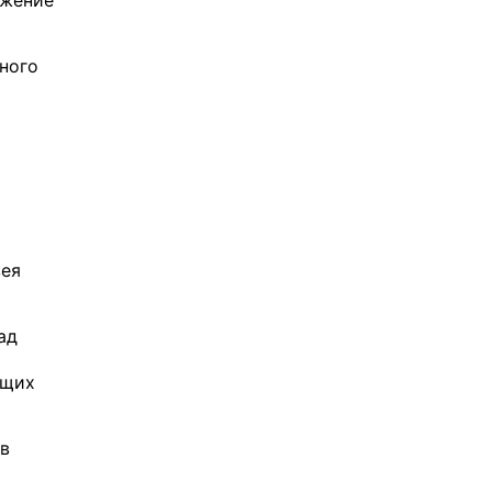
ного
зея
ад
ющих
 в