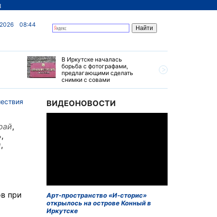
д
 2026
08:44
В Иркутске началась
Гастрофе
борьба с фотографами,
Камбала"
предлагающими сделать
Находке
снимки с совами
ествия
ВИДЕОНОВОСТИ
рай
,
ь
,
й
,
в при
Арт-пространство «И-сторис»
открылось на острове Конный в
Иркутске