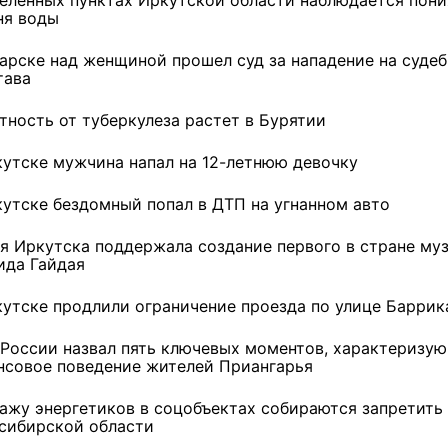
ня воды
гарске над женщиной прошел суд за нападение на судеб
тава
тность от туберкулеза растет в Бурятии
кутске мужчина напал на 12-летнюю девочку
кутске бездомный попал в ДТП на угнанном авто
я Иркутска поддержала создание первого в стране му
ида Гайдая
кутске продлили ограничение проезда по улице Баррик
 России назвал пять ключевых моментов, характеризу
нсовое поведение жителей Приангарья
ажу энергетиков в соцобъектах собираются запретить
сибирской области