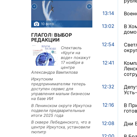
рубл
13:14
Воен
10 фото
5 фото
13:02
В Хо
домо
ГЛАГОЛ: ВЫБОР
РЕДАКЦИИ
12:54
Свет
Спектакль
окру
«Круги на
воде» покажут
12:41
17 ноября в
Комп
центре
Ленс
Александра Вампилова
сотр
Иркутским
предпринимателям теперь
12:32
Депу
доступен сервис для
Усть
управления малым бизнесом
на базе ИИ
12:16
В Пр
В Ленинском округе Иркутска
гото
подвели предварительные
итоги 2025 года
В сквере Лебединского, что в
12:08
Дни 
центре Иркутска, установили
пюпитр
12:00
В Бр