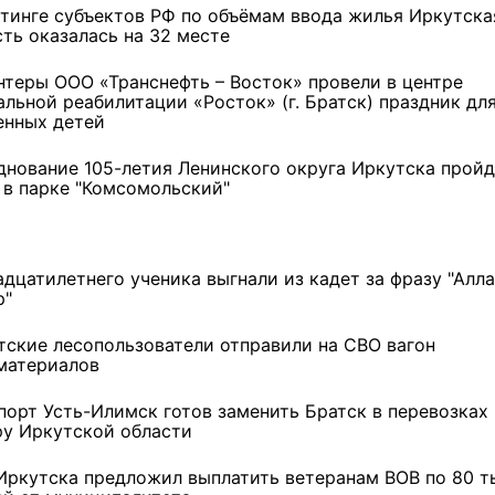
йтинге субъектов РФ по объёмам ввода жилья Иркутска
сть оказалась на 32 месте
нтеры ООО «Транснефть – Восток» провели в центре
альной реабилитации «Росток» (г. Братск) праздник дл
енных детей
днование 105-летия Ленинского округа Иркутска пройд
 в парке "Комсомольский"
адцатилетнего ученика выгнали из кадет за фразу "Алл
р"
тские лесопользователи отправили на СВО вагон
материалов
порт Усть-Илимск готов заменить Братск в перевозках
ру Иркутской области
Депутат Думы Иркутска
Под Новосибирском в
тскую
Оксана Жучкова рассказала
субботу открылся
Иркутска предложил выплатить ветеранам ВОВ по 80 т
о поддержке детского
фестиваль "Вива Авиа!"