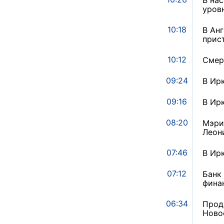
уров
10:18
В Ан
прис
10:12
Смер
09:24
В Ир
09:16
В Ир
08:20
Мэри
Леон
07:46
В Ир
07:12
Банк
фина
06:34
Прод
Ново