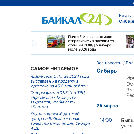
Иркутск
Сибир
зка на ВСЖД
Почти 7 млн пассажиров
вила 33,6 млн тонн в
отправились в поездки со
е-июле 2026 года
станций ВСЖД в январе-
июле 2026 года
Все новости
Пол
САМОЕ ЧИТАЕМОЕ
Сибирь
Rolls-Royce Cullinan 2024 года
Ир
выставлен на продажу в
Ом
Иркутске за 45,5 млн рублей
Ал
Гипермаркет «О’КЕЙ» в ТРЦ
Ре
«ЯркоМолл» 17 августа
закроется, чтобы стать
25 марта
«Лентой»
Круглогодичный детский
центр на Байкале - новая
14:30
Бывш
точка притяжения для Сибири
увол
и ДВ