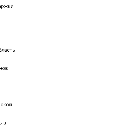
ержки
бласть
нов
йской
ь в