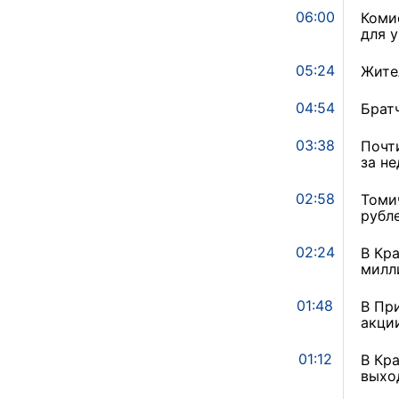
06:00
Коми
для 
05:24
Жите
04:54
Брат
03:38
Почт
за н
02:58
Томи
рубл
02:24
В Кр
милл
01:48
В Пр
акци
01:12
В Кр
выхо