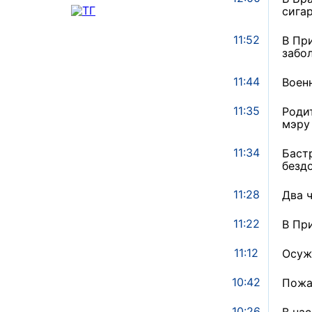
сига
11:52
В Пр
забо
11:44
Воен
11:35
Роди
мэру
11:34
Баст
безд
11:28
Два 
11:22
В Пр
11:12
Осуж
10:42
Пожа
10:26
В на