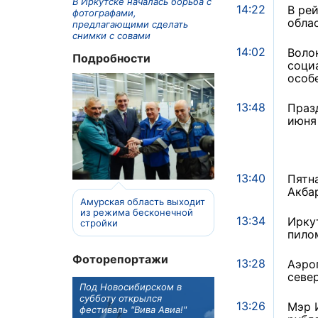
В Иркутске началась борьба с
14:22
В ре
фотографами,
обла
предлагающими сделать
снимки с совами
14:02
Воло
Подробности
соци
особ
13:48
Праз
июня
13:40
Пятн
Акба
Амурская область выходит
из режима бесконечной
13:34
Ирку
стройки
пило
Фоторепортажи
13:28
Аэро
севе
ы Иркутска
Под Новосибирском в
В Иркутске готовят к
ва рассказала
субботу открылся
открытию новую де
13:26
Мэр 
 детского
фестиваль "Вива Авиа!"
библиотеку