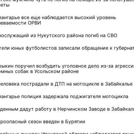
реты
иангарье все еще наблюдается высокий уровень
леваемости ОРВИ
нослужащий из Нукутского района погиб на СВО
тели юных футболистов записали обращение к губерна
рыкин поручил возбудить уголовное дело из-за агресс
омных собак в Усольском районе
человека пострадали в ДТП на мотоцикле в Забайкалье
иангарье полиция задержала поджигателя мотоцикла
денным дадут работу в Нерчинском Заводе в Забайкал
роопасный сезон введен в Бурятии
селённых пунктах Иркутской области наблюдается пон