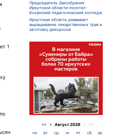
Председатель Заксобрания
я
Иркутской области посетил
Боханский педагогический колледж
Иркутская область развивает
выращивание лекарственных трав и
я
заготовку дикоросов
ет 1
аху
 по
Август
2026
<<
<
>
>>
ысяч
пн
вт
ср
чт
пт
сб
вс