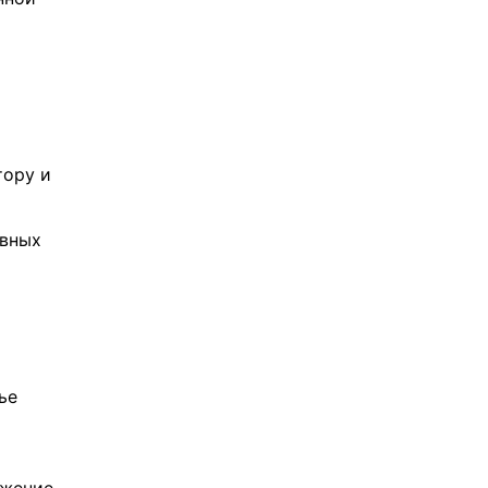
тору и
ивных
ье
ижение