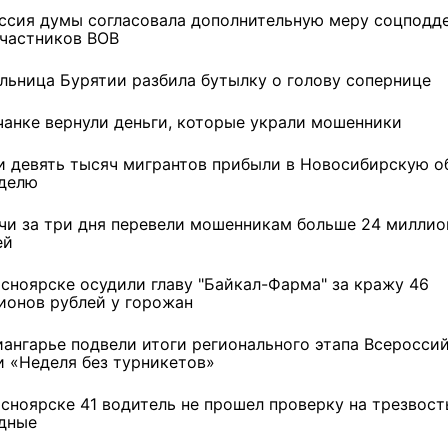
ссия думы согласовала дополнительную меру соцподд
участников ВОВ
льница Бурятии разбила бутылку о голову сопернице
чанке вернули деньги, которые украли мошенники
и девять тысяч мигрантов прибыли в Новосибирскую о
еделю
чи за три дня перевели мошенникам больше 24 миллио
ей
асноярске осудили главу "Байкал-Фарма" за кражу 46
ионов рублей у горожан
иангарье подвели итоги регионального этапа Всеросси
и «Неделя без турникетов»
асноярске 41 водитель не прошел проверку на трезвост
дные