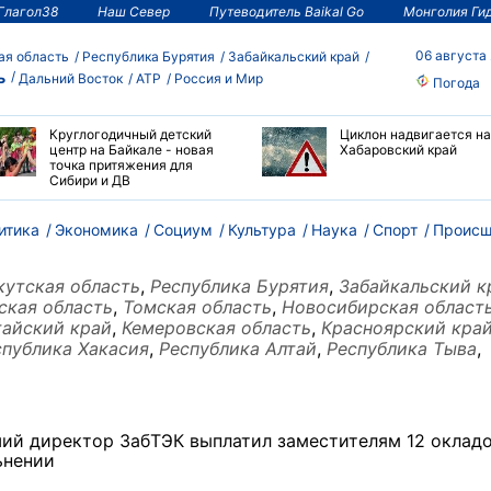
Глагол38
Наш Север
Путеводитель Baikal Go
Монголия Ги
06 августа
ая область
Республика Бурятия
Забайкальский край
ь
Дальний Восток
АТР
Россия и Мир
Погода
Круглогодичный детский
Циклон надвигается на
центр на Байкале - новая
Хабаровский край
точка притяжения для
Сибири и ДВ
итика
Экономика
Социум
Культура
Наука
Спорт
Происш
кутская область
,
Республика Бурятия
,
Забайкальский к
ская область
,
Томская область
,
Новосибирская област
тайский край
,
Кемеровская область
,
Красноярский кра
спублика Хакасия
,
Республика Алтай
,
Республика Тыва
,
ий директор ЗабТЭК выплатил заместителям 12 окладо
ьнении