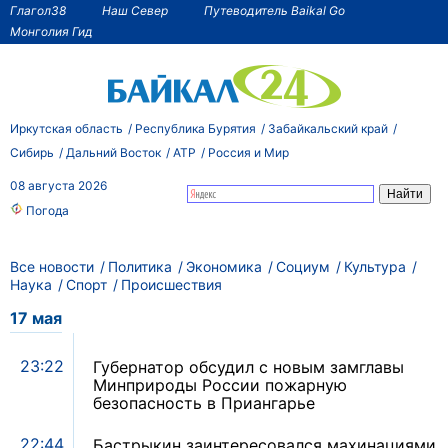
Глагол38
Наш Север
Путеводитель Baikal Go
Монголия Гид
Иркутская область
Республика Бурятия
Забайкальский край
Сибирь
Дальний Восток
АТР
Россия и Мир
08 августа 2026
Погода
Все новости
Политика
Экономика
Социум
Культура
Наука
Спорт
Происшествия
17 мая
23:22
Губернатор обсудил с новым замглавы
Минприроды России пожарную
безопасность в Приангарье
22:44
Бастрыкин заинтересовался махинациями