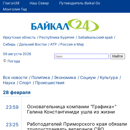
Глагол38
Наш Север
Путеводитель Baikal Go
Монголия Гид
Иркутская область
Республика Бурятия
Забайкальский край
Сибирь
Дальний Восток
АТР
Россия и Мир
06 августа 2026
Погода
Все новости
Политика
Экономика
Социум
Культура
Наука
Спорт
Происшествия
28 февраля
Основательница компании "Графика+"
23:59
Галина Константиниди ушла из жизни
Работодателей Приморского края обязали
23:25
трудоустраивать ветеранов СВО