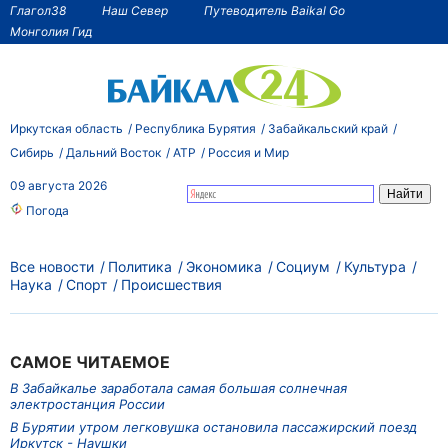
Глагол38
Наш Север
Путеводитель Baikal Go
Монголия Гид
Иркутская область
Республика Бурятия
Забайкальский край
Сибирь
Дальний Восток
АТР
Россия и Мир
09 августа 2026
Погода
Все новости
Политика
Экономика
Социум
Культура
Наука
Спорт
Происшествия
САМОЕ ЧИТАЕМОЕ
В Забайкалье заработала самая большая солнечная
электростанция России
В Бурятии утром легковушка остановила пассажирский поезд
Иркутск - Наушки