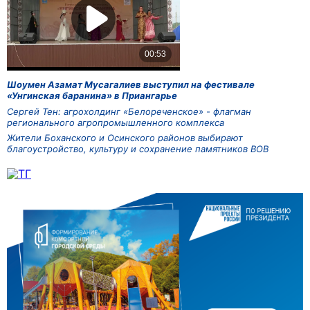
Шоумен Азамат Мусагалиев выступил на фестивале
«Унгинская баранина» в Приангарье
Сергей Тен: агрохолдинг «Белореченское» - флагман
регионального агропромышленного комплекса
Жители Боханского и Осинского районов выбирают
благоустройство, культуру и сохранение памятников ВОВ