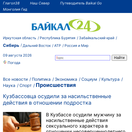
Глагол38
Наш Север
Путеводитель Baikal Go
Монголия Гид
Иркутская область
Республика Бурятия
Забайкальский край
Сибирь
Дальний Восток
АТР
Россия и Мир
09 августа 2026
Погода
Все новости
Политика
Экономика
Социум
Культура
Происшествия
Наука
Спорт
Кузбассовца осудили за насильственные
действия в отношении подростка
В Кузбассе осудили мужчину за
насильственные действия
сексуального характера в
отношении несовершеннолетнего.