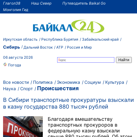
Глагол38
Наш Север
Путеводитель Baikal Go
Монголия Гид
Иркутская область
Республика Бурятия
Забайкальский край
Сибирь
Дальний Восток
АТР
Россия и Мир
06 августа 2026
Погода
Все новости
Политика
Экономика
Социум
Культура
Происшествия
Наука
Спорт
В Сибири транспортные прокуратуры взыскали
в казну государства 880 тысяч рублей
Благодаря вмешательству
транспортных прокуроров в
федеральную казну взыскали
свыше 880 тысяч рублей. Об этом