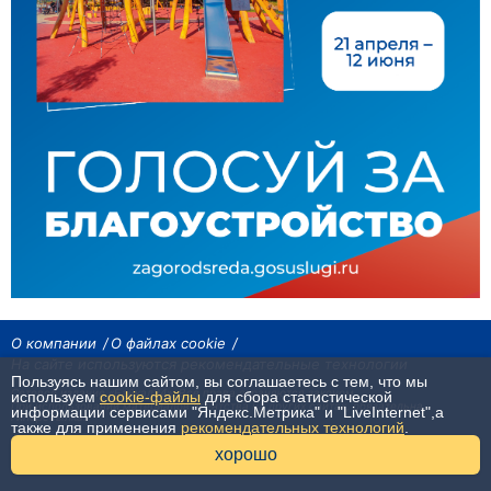
О компании
О файлах cookie
На сайте используются рекомендательные технологии
Пользуясь нашим сайтом, вы соглашаетесь с тем, что мы
Сетевое издание «Байкал24». Все права охраняются законом.
используем
cookie-файлы
для сбора статистической
При использовании материалов агентства на других сайтах, обязательна
информации сервисами "Яндекс.Метрика" и "LiveInternet",а
гиперссылка.
также для применения
рекомендательных технологий
.
16+
хорошо