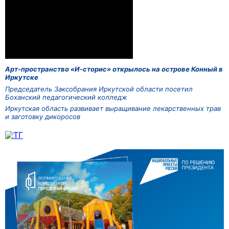
Арт-пространство «И-сторис» открылось на острове Конный в
Иркутске
Председатель Заксобрания Иркутской области посетил
Боханский педагогический колледж
Иркутская область развивает выращивание лекарственных трав
и заготовку дикоросов