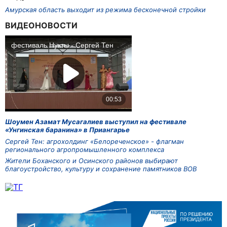
Амурская область выходит из режима бесконечной стройки
ВИДЕОНОВОСТИ
Шоумен Азамат Мусагалиев выступил на фестивале
«Унгинская баранина» в Приангарье
Сергей Тен: агрохолдинг «Белореченское» - флагман
регионального агропромышленного комплекса
Жители Боханского и Осинского районов выбирают
благоустройство, культуру и сохранение памятников ВОВ