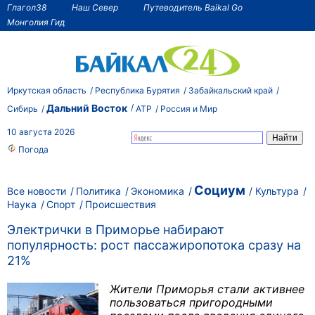
Глагол38
Наш Север
Путеводитель Baikal Go
Монголия Гид
Иркутская область
Республика Бурятия
Забайкальский край
Дальний Восток
Сибирь
АТР
Россия и Мир
10 августа 2026
Погода
Социум
Все новости
Политика
Экономика
Культура
Наука
Спорт
Происшествия
Электрички в Приморье набирают
популярность: рост пассажиропотока сразу на
21%
Жители Приморья стали активнее
пользоваться пригородными