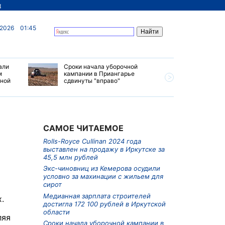
д
 2026
01:45
али
Сроки начала уборочной
Почти 7 
м
кампании в Приангарье
отправил
ьной
сдвинуты "вправо"
станций 
июле 202
САМОЕ ЧИТАЕМОЕ
Rolls-Royce Cullinan 2024 года
выставлен на продажу в Иркутске за
45,5 млн рублей
Экс-чиновниц из Кемерова осудили
условно за махинации с жильем для
сирот
Медианная зарплата строителей
ых.
достигла 172 100 рублей в Иркутской
области
ляя
Сроки начала уборочной кампании в