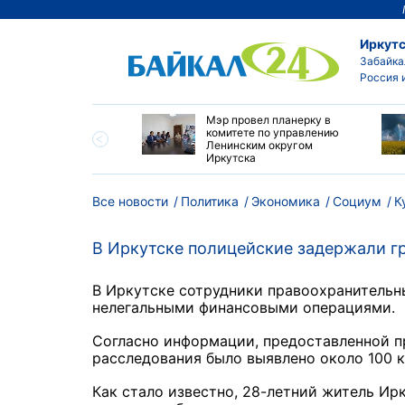
Иркутс
Забайка
Россия 
утске началась
Мэр провел планерку в
а с фотографами,
комитете по управлению
агающими сделать
Ленинским округом
и с совами
Иркутска
Все новости
Политика
Экономика
Социум
К
В Иркутске полицейские задержали г
В Иркутске сотрудники правоохранительн
нелегальными финансовыми операциями
Согласно информации, предоставленной п
расследования было выявлено около 100 
Как стало известно, 28-летний житель Ир