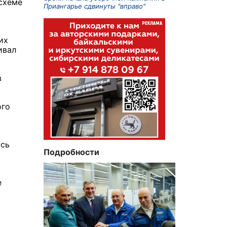
схеме
Приангарье сдвинуты "вправо"
их
ивал
в
ого
ись
Подробности
е
».