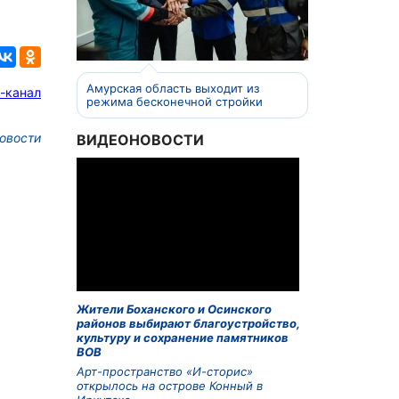
Амурская область выходит из
-канал
режима бесконечной стройки
овости
ВИДЕОНОВОСТИ
Жители Боханского и Осинского
районов выбирают благоустройство,
культуру и сохранение памятников
ВОВ
Арт-пространство «И-сторис»
открылось на острове Конный в