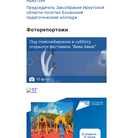
Иркутске
Председатель Заксобрания Иркутской
области посетил Боханский
педагогический колледж
Фоторепортажи
Оксана
Под Новосибирском в субботу
В Иркутске го
оддержке
открылся фестиваль "Вива Авиа!"
новую детску
10 фото
5 фото