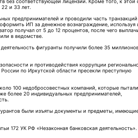
в без соответствующей лицензии. Кроме того, к этой 
 22 и 33 лет.
ных предпринимателей и проводили часть транзакций
 оформить ИП за денежное вознаграждение, используя 
атор получал от 5 до 12 процентов, после чего выплач
щили в ведомстве.
 деятельность фигуранты получили более 35 миллионо
зопасности и противодействия коррупции региональн
 России по Иркутской области пресекли преступную
около 100 недобросовестных компаний, которые пытал
кже более 20 индивидуальных предпринимателей,
ость.
гурантов были изъяты документы и предметы, имеющи
атьи 172 УК РФ «Незаконная банковская деятельность