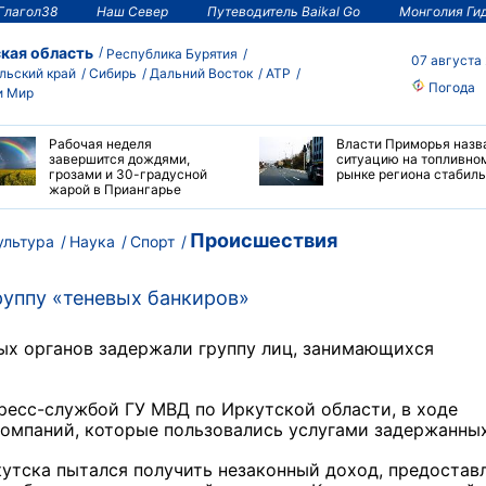
Глагол38
Наш Север
Путеводитель Baikal Go
Монголия Ги
кая область
Республика Бурятия
07 августа
льский край
Сибирь
Дальний Восток
АТР
Погода
и Мир
Рабочая неделя
Власти Приморья назв
завершится дождями,
ситуацию на топливно
грозами и 30-градусной
рынке региона стабил
жарой в Приангарье
Происшествия
ультура
Наука
Спорт
руппу «теневых банкиров»
ых органов задержали группу лиц, занимающихся
.
ресс-службой ГУ МВД по Иркутской области, в ходе
компаний, которые пользовались услугами задержанн
кутска пытался получить незаконный доход, предостав