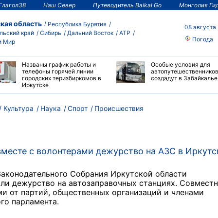
Глагол38
Наш Север
Путеводитель Baikal Go
Монголия Ги
кая область
Республика Бурятия
08 августа
льский край
Сибирь
Дальний Восток
АТР
Погода
и Мир
Названы график работы и
Особые условия для
телефоны горячей линии
автопутешественнико
городских теризбиркомов в
создадут в Забайкалье
Иркутске
Культура
Наука
Спорт
Происшествия
вместе с волонтерами дежурство на АЗС в Иркутс
Законодательного Собрания Иркутской области
ли дежурство на автозаправочных станциях. Совместн
и от партий, общественных организаций и членами
го парламента.