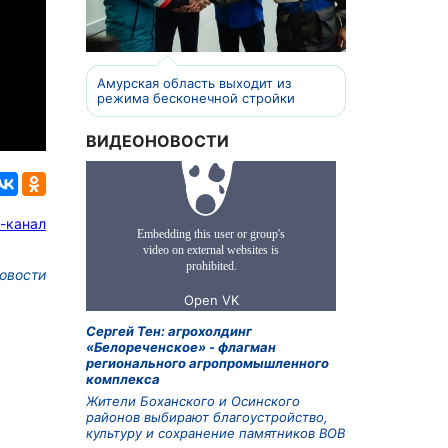
Амурская область выходит из
режима бесконечной стройки
ВИДЕОНОВОСТИ
-канал
овости
Сергей Тен: агрохолдинг
«Белореченское» - флагман
регионального агропромышленного
комплекса
Жители Боханского и Осинского
районов выбирают благоустройство,
культуру и сохранение памятников ВОВ