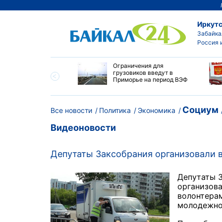
Иркутс
Забайка
Россия 
ровел планерку в
Ограничения для
ете по управлению
грузовиков введут в
ским округом
Приморье на период ВЭФ
ска
Социум
Все новости
Политика
Экономика
Видеоновости
Депутаты Заксобрания организовали 
Депутаты 
организова
волонтерам
молодежно