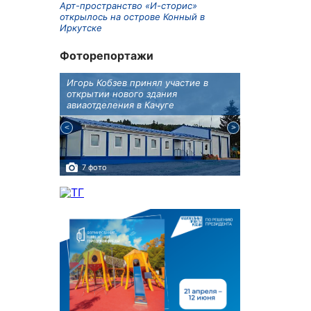
Арт-пространство «И-сторис»
открылось на острове Конный в
Иркутске
Фоторепортажи
бботу
Игорь Кобзев принял участие в
В Иркутске п
а Авиа!"
открытии нового здания
двойняшки
авиаотделения в Качуге
7 фото
3 фото