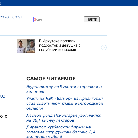
д
 2026
00:31
В Иркутске пропали
Ливни, г
в
подросток и девушка с
ветер бу
голубыми волосами
субботу 
Прианга
САМОЕ ЧИТАЕМОЕ
Журналистку из Бурятии отправили в
колонию
ке
Участник ЧВК «Вагнер» из Приангарья
стал советником главы Белгородской
области
о с
Лесной фонд Приангарья увеличился
на 38,1 тысячу гектаров
Директор кузбасской фирмы не
заплатил сотрудникам больше 3,4
миллиона рублей