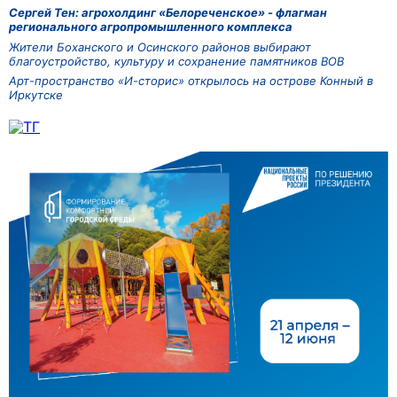
Сергей Тен: агрохолдинг «Белореченское» - флагман
регионального агропромышленного комплекса
Жители Боханского и Осинского районов выбирают
благоустройство, культуру и сохранение памятников ВОВ
Арт-пространство «И-сторис» открылось на острове Конный в
Иркутске