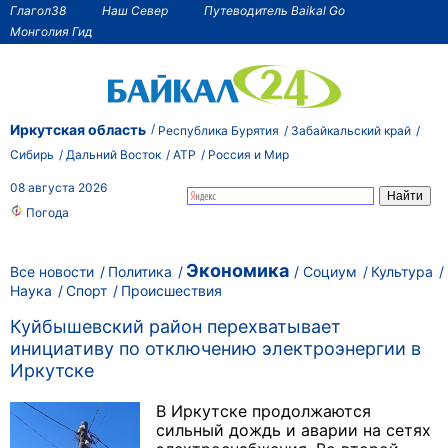
Глагол38
Наш Север
Путеводитель Baikal Go
Монголия Гид
Иркутская область
Республика Бурятия
Забайкальский край
Сибирь
Дальний Восток
АТР
Россия и Мир
08 августа 2026
Погода
Экономика
Все новости
Политика
Социум
Культура
Наука
Спорт
Происшествия
Куйбышевский район перехватывает
инициативу по отключению электроэнергии в
Иркутске
В Иркутске продолжаются
сильный дождь и аварии на сетях