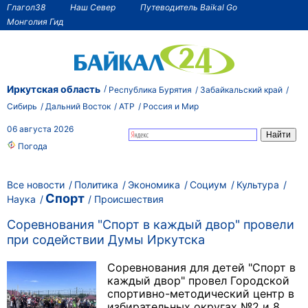
Глагол38
Наш Север
Путеводитель Baikal Go
Монголия Гид
Иркутская область
Республика Бурятия
Забайкальский край
Сибирь
Дальний Восток
АТР
Россия и Мир
06 августа 2026
Погода
Все новости
Политика
Экономика
Социум
Культура
Спорт
Наука
Происшествия
Соревнования "Спорт в каждый двор" провели
при содействии Думы Иркутска
Соревнования для детей "Спорт в
каждый двор" провел Городской
спортивно-методический центр в
избирательных округах №2 и 8