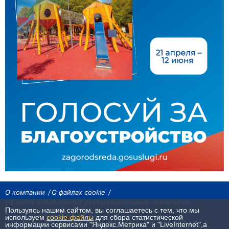
О компании
О файлах cookie
На сайте используются рекомендательные технологии
Пользуясь нашим сайтом, вы соглашаетесь с тем, что мы
Сетевое издание «Байкал24». Все права охраняются законом.
используем
cookie-файлы
для сбора статистической
При использовании материалов агентства на других сайтах, обязательна
информации сервисами "Яндекс.Метрика" и "LiveInternet",а
гиперссылка.