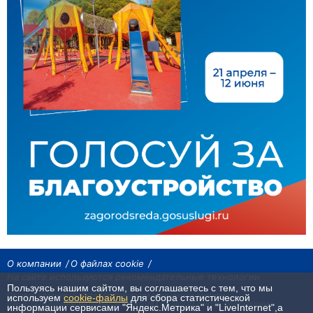
О компании
О файлах cookie
На сайте используются рекомендательные технологии
Пользуясь нашим сайтом, вы соглашаетесь с тем, что мы
Сетевое издание «Байкал24». Все права охраняются законом.
используем
cookie-файлы
для сбора статистической
При использовании материалов агентства на других сайтах, обязательна
информации сервисами "Яндекс.Метрика" и "LiveInternet",а
гиперссылка.