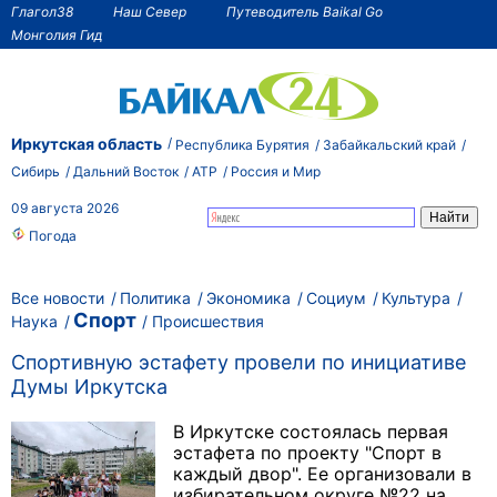
Глагол38
Наш Север
Путеводитель Baikal Go
Монголия Гид
Иркутская область
Республика Бурятия
Забайкальский край
Сибирь
Дальний Восток
АТР
Россия и Мир
09 августа 2026
Погода
Все новости
Политика
Экономика
Социум
Культура
Спорт
Наука
Происшествия
Спортивную эстафету провели по инициативе
Думы Иркутска
В Иркутске состоялась первая
эстафета по проекту "Спорт в
каждый двор". Ее организовали в
избирательном округе №22 на