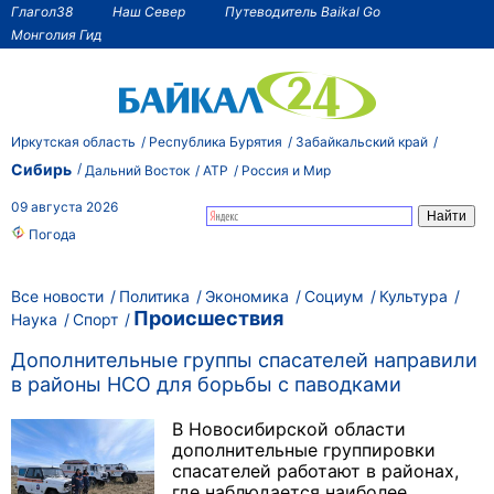
Глагол38
Наш Север
Путеводитель Baikal Go
Монголия Гид
Иркутская область
Республика Бурятия
Забайкальский край
Сибирь
Дальний Восток
АТР
Россия и Мир
09 августа 2026
Погода
Все новости
Политика
Экономика
Социум
Культура
Происшествия
Наука
Спорт
Дополнительные группы спасателей направили
в районы НСО для борьбы с паводками
В Новосибирской области
дополнительные группировки
спасателей работают в районах,
где наблюдается наиболее