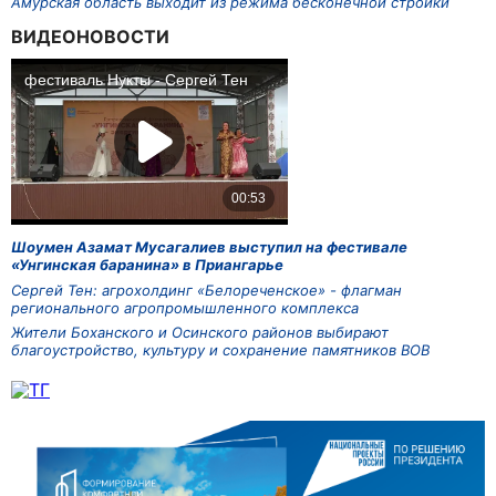
Амурская область выходит из режима бесконечной стройки
ВИДЕОНОВОСТИ
Шоумен Азамат Мусагалиев выступил на фестивале
«Унгинская баранина» в Приангарье
Сергей Тен: агрохолдинг «Белореченское» - флагман
регионального агропромышленного комплекса
Жители Боханского и Осинского районов выбирают
благоустройство, культуру и сохранение памятников ВОВ