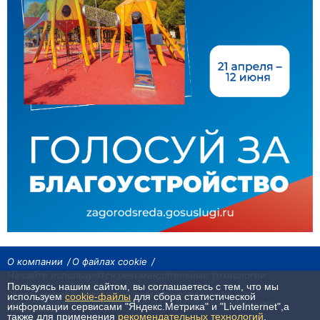
О компании
О файлах cookie
На сайте используются рекомендательные технологии
Пользуясь нашим сайтом, вы соглашаетесь с тем, что мы
Сетевое издание «Байкал24». Все права охраняются законом.
используем
cookie-файлы
для сбора статистической
При использовании материалов агентства на других сайтах, обязательна
информации сервисами "Яндекс.Метрика" и "LiveInternet",а
гиперссылка.
также для применения
рекомендательных технологий
.