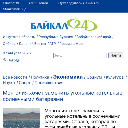
Глагол38
Наш Север
Путеводитель Baikal Go
Монголия Гид
Иркутская область
Республика Бурятия
Забайкальский край
Сибирь
Дальний Восток
АТР
Россия и Мир
07 августа 2026
Погода
Экономика
Все новости
Политика
Социум
Культура
Наука
Спорт
Происшествия
Монголия хочет заменить угольные котельные
солнечными батареями
Монголия хочет заменить
угольные котельные солнечными
батареями. Страна, которая по
сути живёт на угольных ТЭЦ и