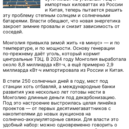
импортных киловаттах из России
и Китая, теперь пытается решить
эту проблему степным солнцем и солнечными
батареями. Власти обещают, что новая энергетика
закроет зимние провалы и снизит зависимость от
соседей.
Монголия привыкла зимой жить «в минус» — и по
температуре, и по мощности. Основу генерации
по‑прежнему даёт уголь, который кормит
центральные ТЭЦ. В 2024 году Монголия выработала
около 8,8 миллиарда кВт·ч, а ещё примерно 2,9
миллиарда кВт·ч импортировала из России и Китая.
В степи 250 солнечных дней в году, мест под
станции хоть отбавляй, а международные банки
развития уже несколько лет готовы нести в
Монголию длинные деньги под декарбонизацию.
Под это настроение выстроилась целая линейка
проектов — от первых десятимегаваттников с
накопителями до новых аукционов на
солнечно‑аккумуляторные связки. Для власти это
удобный набор: можно одновременно говорить о