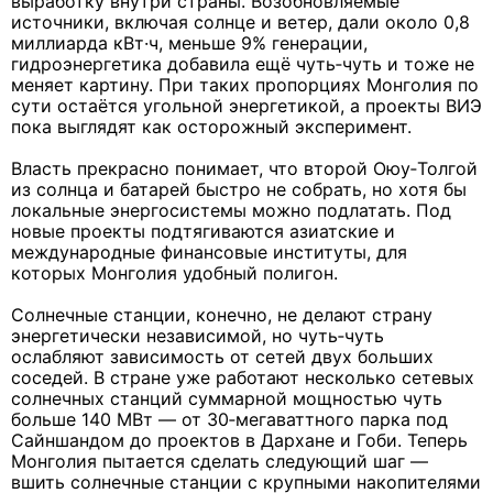
выработку внутри страны. Возобновляемые
источники, включая солнце и ветер, дали около 0,8
миллиарда кВт·ч, меньше 9% генерации,
гидроэнергетика добавила ещё чуть‑чуть и тоже не
меняет картину. При таких пропорциях Монголия по
сути остаётся угольной энергетикой, а проекты ВИЭ
пока выглядят как осторожный эксперимент.
Власть прекрасно понимает, что второй Оюу‑Толгой
из солнца и батарей быстро не собрать, но хотя бы
локальные энергосистемы можно подлатать. Под
новые проекты подтягиваются азиатские и
международные финансовые институты, для
которых Монголия удобный полигон.
Солнечные станции, конечно, не делают страну
энергетически независимой, но чуть‑чуть
ослабляют зависимость от сетей двух больших
соседей. В стране уже работают несколько сетевых
солнечных станций суммарной мощностью чуть
больше 140 МВт — от 30‑мегаваттного парка под
Сайншандом до проектов в Дархане и Гоби. Теперь
Монголия пытается сделать следующий шаг —
вшить солнечные станции с крупными накопителями