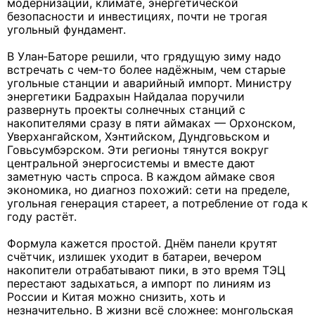
модернизации, климате, энергетической
безопасности и инвестициях, почти не трогая
угольный фундамент.
В Улан‑Баторе решили, что грядущую зиму надо
встречать с чем‑то более надёжным, чем старые
угольные станции и аварийный импорт. Министру
энергетики Бадрахын Найдалаа поручили
развернуть проекты солнечных станций с
накопителями сразу в пяти аймаках — Орхонском,
Уверхангайском, Хэнтийском, Дундговьском и
Говьсумбэрском. Эти регионы тянутся вокруг
центральной энергосистемы и вместе дают
заметную часть спроса. В каждом аймаке своя
экономика, но диагноз похожий: сети на пределе,
угольная генерация стареет, а потребление от года к
году растёт.
Формула кажется простой. Днём панели крутят
счётчик, излишек уходит в батареи, вечером
накопители отрабатывают пики, в это время ТЭЦ
перестают задыхаться, а импорт по линиям из
России и Китая можно снизить, хоть и
незначительно. В жизни всё сложнее: монгольская