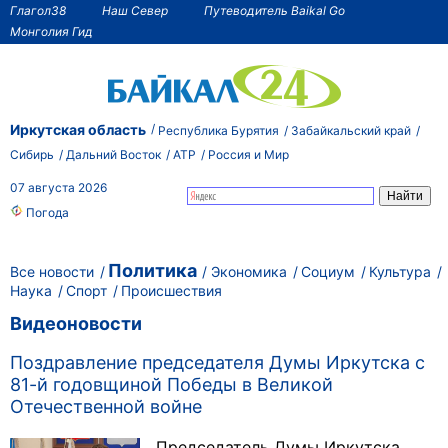
Глагол38
Наш Север
Путеводитель Baikal Go
Монголия Гид
Иркутская область
Республика Бурятия
Забайкальский край
Сибирь
Дальний Восток
АТР
Россия и Мир
07 августа 2026
Погода
Политика
Все новости
Экономика
Социум
Культура
Наука
Спорт
Происшествия
Видеоновости
Поздравление председателя Думы Иркутска с
81-й годовщиной Победы в Великой
Отечественной войне
Председатель Думы Иркутска