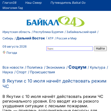
Глагол38
Наш Север
Путеводитель Baikal Go
Монголия Гид
Иркутская область
Республика Бурятия
Забайкальский край
Дальний Восток
Сибирь
АТР
Россия и Мир
09 августа 2026
Погода
Социум
Все новости
Политика
Экономика
Культура
Наука
Спорт
Происшествия
В Якутии с 10 июля начнёт действовать режим
ЧС
В Якутии
с 10 июля начнёт действовать режим ЧС
регионального уровня. Его вводят из‑за резкого
ухудшения ситуации с лесными пожарами.
Цель — привлечь дополнительные ресурсы для