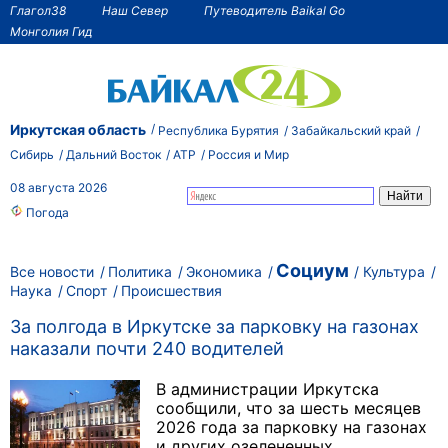
Глагол38
Наш Север
Путеводитель Baikal Go
Монголия Гид
Иркутская область
Республика Бурятия
Забайкальский край
Сибирь
Дальний Восток
АТР
Россия и Мир
08 августа 2026
Погода
Социум
Все новости
Политика
Экономика
Культура
Наука
Спорт
Происшествия
За полгода в Иркутске за парковку на газонах
наказали почти 240 водителей
В администрации Иркутска
сообщили, что за шесть месяцев
2026 года за парковку на газонах
и других озелененных