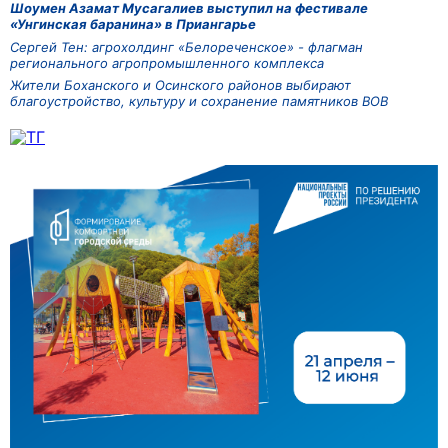
Шоумен Азамат Мусагалиев выступил на фестивале
«Унгинская баранина» в Приангарье
Сергей Тен: агрохолдинг «Белореченское» - флагман
регионального агропромышленного комплекса
Жители Боханского и Осинского районов выбирают
благоустройство, культуру и сохранение памятников ВОВ