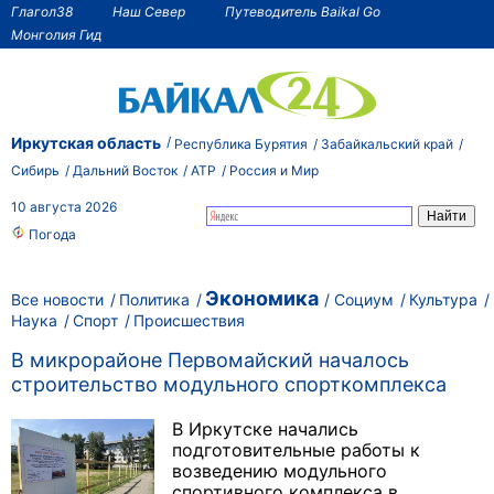
Глагол38
Наш Север
Путеводитель Baikal Go
Монголия Гид
Иркутская область
Республика Бурятия
Забайкальский край
Сибирь
Дальний Восток
АТР
Россия и Мир
10 августа 2026
Погода
Экономика
Все новости
Политика
Социум
Культура
Наука
Спорт
Происшествия
В микрорайоне Первомайский началось
строительство модульного спорткомплекса
В Иркутске начались
подготовительные работы к
возведению модульного
спортивного комплекса в