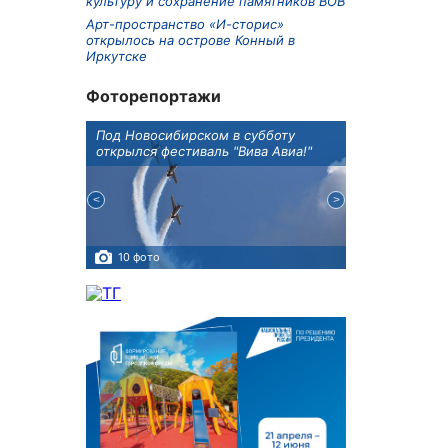
культуру и сохранение памятников ВОВ
Арт-пространство «И-сторис»
открылось на острове Конный в
Иркутске
Фоторепортажи
Оксана
Под Новосибирском в субботу
В Иркутске го
оддержке
открылся фестиваль "Вива Авиа!"
новую детску
10 фото
5 фото