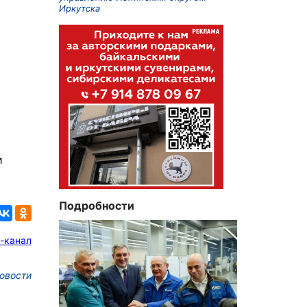
Иркутска
и
Подробности
-канал
овости