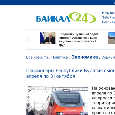
Иркутск
Забайка
Россия 
огодичный детский
Владимир Путин наградил
на Байкале - новая
жителей Алтайского края
 притяжения для
за успехи и многолетний
и и ДВ
труд
Экономика
Все новости
Политика
Социу
Пенсионеры Республики Бурятия смогу
апреля по 31 октября
На основан
апреля по 
на проезд 
территори
пассажиры,
право на с