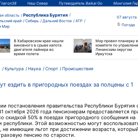
Глагол38
Наш Север
Путеводитель Baikal Go
Монголия Ги
Республика Бурятия
ая область
07 августа
льский край
Сибирь
Дальний Восток
АТР
Погода
и Мир
В Хабаровском крае нашли
Мэр провел планерку в
виновного в срыве капота
комитете по управлен
двигателя лайнера во
Ленинским округом
время полета
Иркутска
м
Культура
Наука
Спорт
Происшествия
т ездить в пригородных поездах за полцены с 1
ии постановления правительства Республики Бурятия с
31 октября 2026 года пенсионерам предоставляется пр
со скидкой 50% в поездах пригородного сообщения на
и республики. Этой возможностью могут воспользоват
 не имеющие льгот при достижении возраста, которы
траховую пенсию по старости.