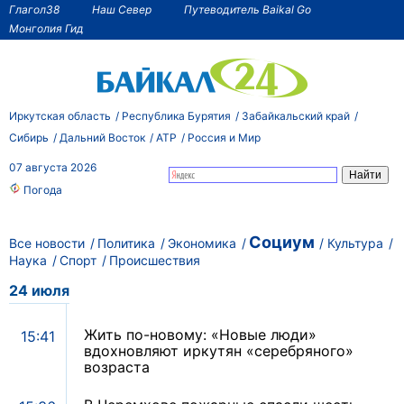
Глагол38
Наш Север
Путеводитель Baikal Go
Монголия Гид
Иркутская область
Республика Бурятия
Забайкальский край
Сибирь
Дальний Восток
АТР
Россия и Мир
07 августа 2026
Погода
Социум
Все новости
Политика
Экономика
Культура
Наука
Спорт
Происшествия
24 июля
Жить по-новому: «Новые люди»
15:41
вдохновляют иркутян «серебряного»
возраста