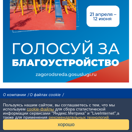
О компании
О файлах cookie
На сайте используются рекомендательные технологии
Пользуясь нашим сайтом, вы соглашаетесь с тем, что мы
Сетевое издание «Байкал24». Все права охраняются законом.
используем
cookie-файлы
для сбора статистической
При использовании материалов агентства на других сайтах, обязательна
информации сервисами "Яндекс.Метрика" и "LiveInternet",а
гиперссылка.
также для применения
рекомендательных технологий
.
16+
хорошо