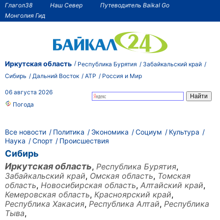
Глагол38
Наш Север
Путеводитель Baikal Go
Монголия Гид
Иркутская область
Республика Бурятия
Забайкальский край
Сибирь
Дальний Восток
АТР
Россия и Мир
06 августа 2026
Погода
Все новости
Политика
Экономика
Социум
Культура
Наука
Спорт
Происшествия
Сибирь
Иркутская область
,
Республика Бурятия
,
Забайкальский край
,
Омская область
,
Томская
область
,
Новосибирская область
,
Алтайский край
,
Кемеровская область
,
Красноярский край
,
Республика Хакасия
,
Республика Алтай
,
Республика
Тыва
,