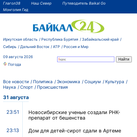
Глагол38
Наш Север
Путеводитель Baikal Go
Монголия Гид
Иркутская область
Республика Бурятия
Забайкальский край
Сибирь
Дальний Восток
АТР
Россия и Мир
09 августа 2026
Погода
Все новости
Политика
Экономика
Социум
Культура
Наука
Спорт
Происшествия
31 августа
23:51
Новосибирские ученые создали РНК-
препарат от бешенства
23:13
Дом для детей-сирот сдали в Артеме