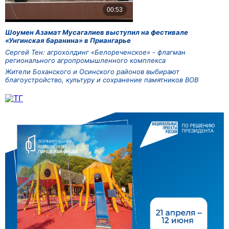
Шоумен Азамат Мусагалиев выступил на фестивале
«Унгинская баранина» в Приангарье
Сергей Тен: агрохолдинг «Белореченское» - флагман
регионального агропромышленного комплекса
Жители Боханского и Осинского районов выбирают
благоустройство, культуру и сохранение памятников ВОВ