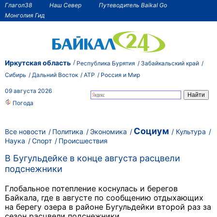
Глагол38
Наш Север
Путеводитель Baikal Go
Монголия Гид
Иркутская область
Республика Бурятия
Забайкальский край
Сибирь
Дальний Восток
АТР
Россия и Мир
09 августа 2026
Погода
Социум
Все новости
Политика
Экономика
Культура
Наука
Спорт
Происшествия
В Бугульдейке в конце августа расцвели
подснежники
Глобальное потепление коснулась и берегов
Байкала, где в августе по сообщению отдыхающих
на берегу озера в районе Бугульдейки второй раз за
сезон расцвели подснежники.