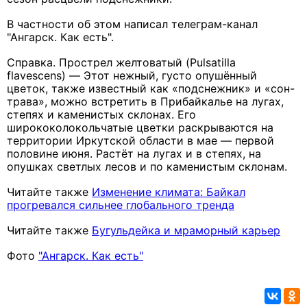
В частности об этом написал телеграм-канал
"Ангарск. Как есть".
Справка.
Прострел желтоватый (Pulsatilla
flavescens)
—
Этот нежный, густо опушённый
цветок, также известный как «подснежник» и «сон-
трава», можно встретить в Прибайкалье на лугах,
степях и каменистых склонах. Его
ширококолокольчатые цветки раскрываются на
территории Иркутской области в мае — первой
половине июня. Растёт на лугах и в степях, на
опушках светлых лесов и по каменистым склонам.
Читайте также
Изменение климата: Байкал
прогревался сильнее глобального тренда
Читайте также
Бугульдейка и мраморный карьер
Фото
"Ангарск. Как есть"