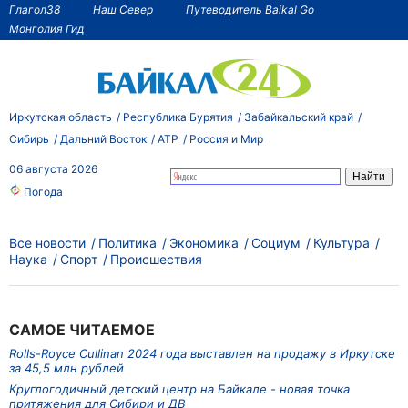
Глагол38
Наш Север
Путеводитель Baikal Go
Монголия Гид
Иркутская область
Республика Бурятия
Забайкальский край
Сибирь
Дальний Восток
АТР
Россия и Мир
06 августа 2026
Погода
Все новости
Политика
Экономика
Социум
Культура
Наука
Спорт
Происшествия
САМОЕ ЧИТАЕМОЕ
Rolls-Royce Cullinan 2024 года выставлен на продажу в Иркутске
за 45,5 млн рублей
Круглогодичный детский центр на Байкале - новая точка
притяжения для Сибири и ДВ