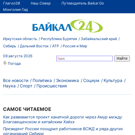
Глагол38
Наш Север
Путеводитель Baikal Go
Монголия Гид
Иркутская область
Республика Бурятия
Забайкальский край
Сибирь
Дальний Восток
АТР
Россия и Мир
09 августа 2026
Погода
Все новости
Политика
Экономика
Социум
Культура
Наука
Спорт
Происшествия
САМОЕ ЧИТАЕМОЕ
Как развивается проект канатной дороги через Амур между
Благовещенском и китайским Хэйхэ
Президент России поощрил работников ВСЖД и ряда других
организаций Сибири