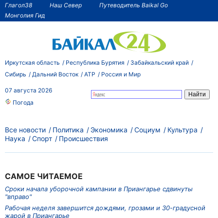
Глагол38
Наш Север
Путеводитель Baikal Go
Монголия Гид
Иркутская область
Республика Бурятия
Забайкальский край
Сибирь
Дальний Восток
АТР
Россия и Мир
07 августа 2026
Погода
Все новости
Политика
Экономика
Социум
Культура
Наука
Спорт
Происшествия
САМОЕ ЧИТАЕМОЕ
Сроки начала уборочной кампании в Приангарье сдвинуты
"вправо"
Рабочая неделя завершится дождями, грозами и 30-градусной
жарой в Приангарье