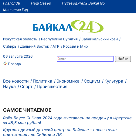
Глагол38
Наш Север
Путеводитель Baikal Go
Монголия Гид
Иркутская область
Республика Бурятия
Забайкальский край
Сибирь
Дальний Восток
АТР
Россия и Мир
06 августа 2026
Погода
Все новости
Политика
Экономика
Социум
Культура
Наука
Спорт
Происшествия
САМОЕ ЧИТАЕМОЕ
Rolls-Royce Cullinan 2024 года выставлен на продажу в Иркутске
за 45,5 млн рублей
Круглогодичный детский центр на Байкале - новая точка
притяжения для Сибири и ДВ