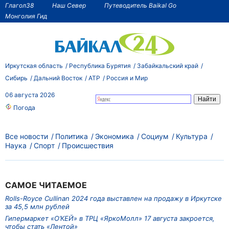
Глагол38
Наш Север
Путеводитель Baikal Go
Монголия Гид
Иркутская область
Республика Бурятия
Забайкальский край
Сибирь
Дальний Восток
АТР
Россия и Мир
06 августа 2026
Погода
Все новости
Политика
Экономика
Социум
Культура
Наука
Спорт
Происшествия
САМОЕ ЧИТАЕМОЕ
Rolls-Royce Cullinan 2024 года выставлен на продажу в Иркутске
за 45,5 млн рублей
Гипермаркет «О’КЕЙ» в ТРЦ «ЯркоМолл» 17 августа закроется,
чтобы стать «Лентой»