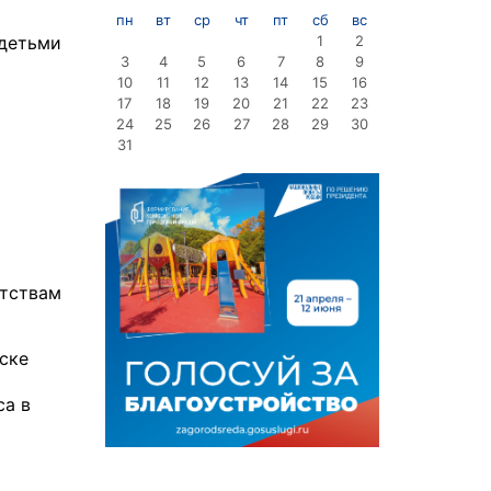
пн
вт
ср
чт
пт
сб
вс
1
2
 детьми
3
4
5
6
7
8
9
10
11
12
13
14
15
16
17
18
19
20
21
22
23
24
25
26
27
28
29
30
31
атствам
ске
са в