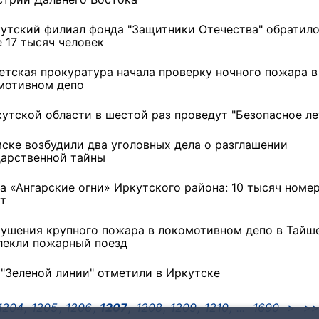
кутский филиал фонда "Защитники Отечества" обратил
 17 тысяч человек
етская прокуратура начала проверку ночного пожара в
мотивном депо
кутской области в шестой раз проведут "Безопасное ле
мске возбудили два уголовных дела о разглашении
дарственной тайны
та «Ангарские огни» Иркутского района: 10 тысяч номер
ет
тушения крупного пожара в локомотивном депо в Тайш
лекли пожарный поезд
 "Зеленой линии" отметили в Иркутске
1204
1205
1206
1207
1208
1209
1210
1690
>
>>