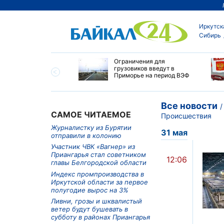
Иркутск
Сибирь
ровел планерку в
Ограничения для
ете по управлению
грузовиков введут в
ским округом
Приморье на период ВЭФ
ска
Все новости
САМОЕ ЧИТАЕМОЕ
Происшествия
Журналистку из Бурятии
31 мая
отправили в колонию
Участник ЧВК «Вагнер» из
Приангарья стал советником
12:06
главы Белгородской области
Индекс промпроизводства в
Иркутской области за первое
полугодие вырос на 3%
Ливни, грозы и шквалистый
ветер будут бушевать в
субботу в районах Приангарья