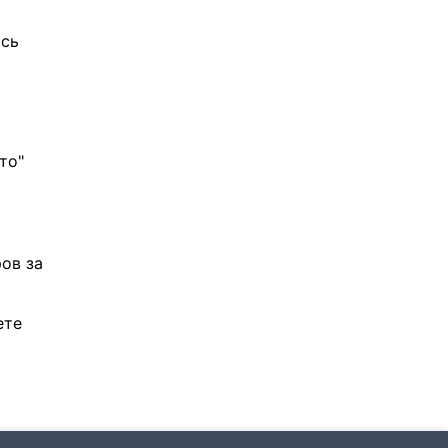
ось
то"
ов за
ете