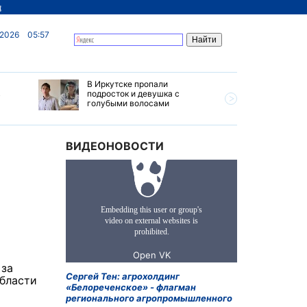
д
 2026
05:57
В Иркутске пропали
Ливни, г
в
подросток и девушка с
ветер бу
голубыми волосами
субботу 
Прианга
ВИДЕОНОВОСТИ
 за
Сергей Тен: агрохолдинг
области
«Белореченское» - флагман
регионального агропромышленного