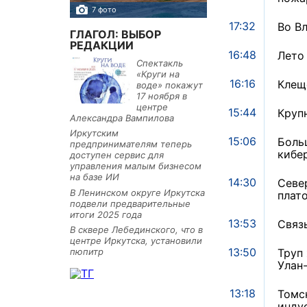
7 фото
10 фото
17:32
Во В
ГЛАГОЛ: ВЫБОР
РЕДАКЦИИ
16:48
Лето
Спектакль
«Круги на
16:16
Клещ
воде» покажут
17 ноября в
центре
15:44
Круп
Александра Вампилова
Иркутским
15:06
Боль
предпринимателям теперь
кибе
доступен сервис для
управления малым бизнесом
на базе ИИ
14:30
Севе
В Ленинском округе Иркутска
плат
подвели предварительные
итоги 2025 года
13:53
Связ
В сквере Лебединского, что в
центре Иркутска, установили
13:50
пюпитр
Труп
Улан
13:18
Томс
инду