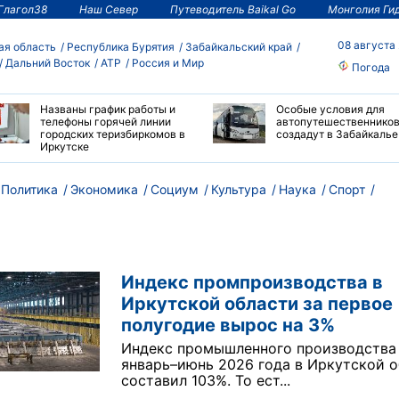
Глагол38
Наш Север
Путеводитель Baikal Go
Монголия Ги
08 августа
ая область
Республика Бурятия
Забайкальский край
Дальний Восток
АТР
Россия и Мир
Погода
Названы график работы и
Особые условия для
телефоны горячей линии
автопутешественнико
городских теризбиркомов в
создадут в Забайкалье
Иркутске
Политика
Экономика
Социум
Культура
Наука
Спорт
Индекс промпроизводства в
Иркутской области за первое
полугодие вырос на 3%
Индекс промышленного производства
январь–июнь 2026 года в Иркутской 
составил 103%. То ест...