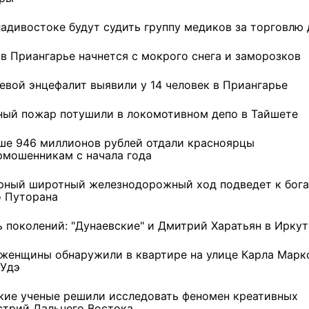
5 фото
7 фото
ладивостоке будут судить группу медиков за торговлю
 в Приангарье начнется с мокрого снега и заморозков
евой энцефалит выявили у 14 человек в Приангарье
ный пожар потушили в локомотивном депо в Тайшете
ше 946 миллионов рублей отдали красноярцы
рмошенникам с начала года
рный широтный железнодорожный ход подведет к бог
о Путорана
ь поколений: "Дунаевские" и Дмитрий Харатьян в Иркут
 женщины обнаружили в квартире на улице Карла Марк
-Удэ
кие ученые решили исследовать феномен креативных
стрий Дальнего Востока