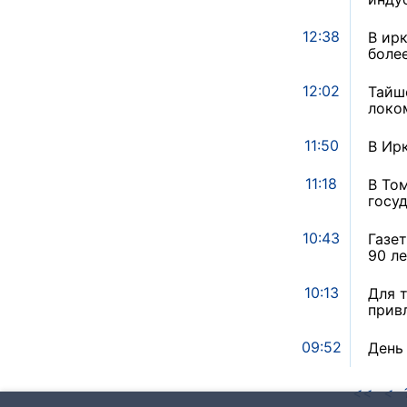
12:38
В ир
более
12:02
Тайш
локо
11:50
В Ир
11:18
В То
госу
10:43
Газе
90 л
10:13
Для 
прив
09:52
День
<<
<