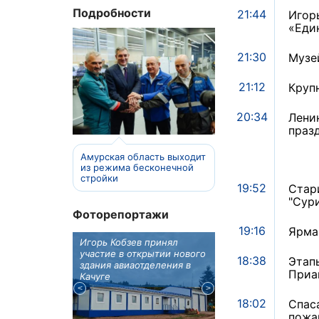
Подробности
21:44
Игор
«Еди
21:30
Музе
21:12
Круп
20:34
Лени
праз
Амурская область выходит
из режима бесконечной
стройки
19:52
Стар
"Сур
Фоторепортажи
19:16
Ярма
отовят к
Игорь Кобзев принял
Под Новосибирском
вую детскую
участие в открытии нового
субботу открылся
18:38
Этап
здания авиаотделения в
фестиваль "Вива Ави
Приа
Качуге
18:02
Спас
пожа