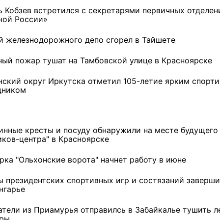
ь Кобзев встретился с секретарями первичных отделен
ной России»
й железнодорожного депо сгорел в Тайшете
ный пожар тушат на Тамбовской улице в Красноярске
нский округ Иркутска отметил 105-летие ярким спорт
дником
инные кресты и посуду обнаружили на месте будущего
иков-центра" в Красноярске
рка "Ольхонские ворота" начнет работу в июне
 в
В Иркутске готовят к
Игорь Кобзев принял
открытию новую детскую
участие в открытии нового
ы президентских спортивных игр и состязаний заверши
а!"
библиотеку
здания авиаотделения в
нгарье
Качуге
атели из Приамурья отправилсь в Забайкалье тушить л
ры