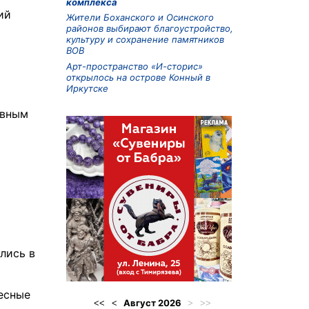
комплекса
ий
Жители Боханского и Осинского
районов выбирают благоустройство,
культуру и сохранение памятников
ВОВ
Арт-пространство «И-сторис»
открылось на острове Конный в
Иркутске
ивным
лись в
есные
Август
2026
<<
<
>
>>