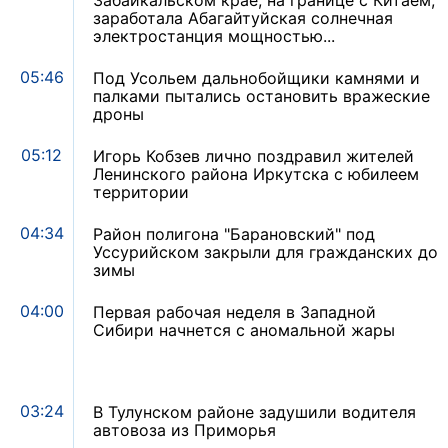
Забайкальском крае, на границе с Китаем,
заработала Абагайтуйская солнечная
электростанция мощностью...
05:46
Под Усольем дальнобойщики камнями и
палками пытались остановить вражеские
дроны
05:12
Игорь Кобзев лично поздравил жителей
Ленинского района Иркутска с юбилеем
территории
04:34
Район полигона "Барановский" под
Уссурийском закрыли для гражданских до
зимы
04:00
Первая рабочая неделя в Западной
Сибири начнется с аномальной жары
03:24
В Тулунском районе задушили водителя
автовоза из Приморья