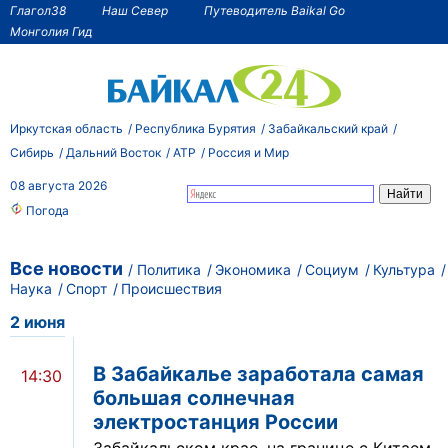
Глагол38
Наш Север
Путеводитель Baikal Go
Монголия Гид
Иркутская область
Республика Бурятия
Забайкальский край
Сибирь
Дальний Восток
АТР
Россия и Мир
08 августа 2026
Погода
Все новости
Политика
Экономика
Социум
Культура
Наука
Спорт
Происшествия
2 июня
В Забайкалье заработала самая
14:30
большая солнечная
электростанция России