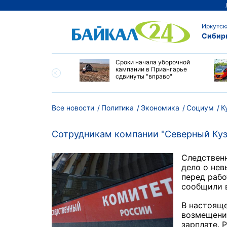
Иркутск
Сибир
ество бюджетных
Сроки начала уборочной
выросло в
кампании в Приангарье
ибирских колледжах
сдвинуты "вправо"
Все новости
Политика
Экономика
Социум
К
Сотрудникам компании "Северный Куз
Следствен
дело о нев
перед рабо
сообщили в
В настояще
возмещени
зарплате. 