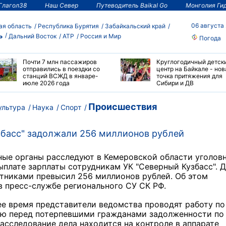
Глагол38
Наш Север
Путеводитель Baikal Go
Монголия Ги
06 августа
ая область
Республика Бурятия
Забайкальский край
ь
Дальний Восток
АТР
Россия и Мир
Погода
Почти 7 млн пассажиров
Круглогодичный детск
отправились в поездки со
центр на Байкале - нов
станций ВСЖД в январе-
точка притяжения для
июле 2026 года
Сибири и ДВ
Происшествия
ультура
Наука
Спорт
басс" задолжали 256 миллионов рублей
ные органы расследуют в Кемеровской области уголов
ыплате зарплаты сотрудникам УК "Северный Кузбасс". Д
тниками превысил 256 миллионов рублей. Об этом
 пресс-службе регионального СУ СК РФ.
е время представители ведомства проводят работу по
ю перед потерпевшими гражданами задолженности по
Расследование дела находится на контроле в аппарате