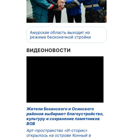
Амурская область выходит из
режима бесконечной стройки
ВИДЕОНОВОСТИ
Жители Боханского и Осинского
районов выбирают благоустройство,
культуру и сохранение памятников
ВОВ
Арт-пространство «И-сторис»
открылось на острове Конный в