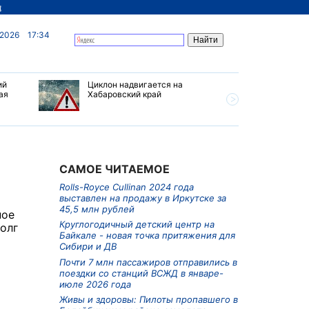
д
 2026
17:34
ий
Циклон надвигается на
В Иркутс
ая
Хабаровский край
борьба с
предлага
снимки с
САМОЕ ЧИТАЕМОЕ
Rolls-Royce Cullinan 2024 года
выставлен на продажу в Иркутске за
45,5 млн рублей
ное
Круглогодичный детский центр на
олг
Байкале - новая точка притяжения для
Сибири и ДВ
Почти 7 млн пассажиров отправились в
поездки со станций ВСЖД в январе-
июле 2026 года
Живы и здоровы: Пилоты пропавшего в