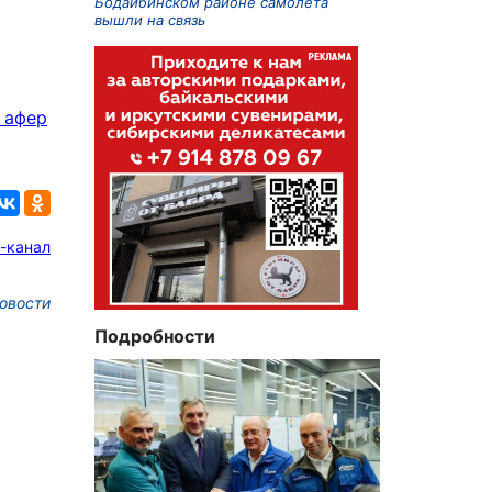
Бодайбинском районе самолета
вышли на связь
8
 афер
-канал
овости
Подробности