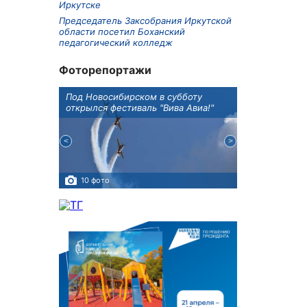
Иркутске
Председатель Заксобрания Иркутской
области посетил Боханский
педагогический колледж
Фоторепортажи
Оксана
Под Новосибирском в субботу
В Иркутске го
оддержке
открылся фестиваль "Вива Авиа!"
новую детску
10 фото
5 фото