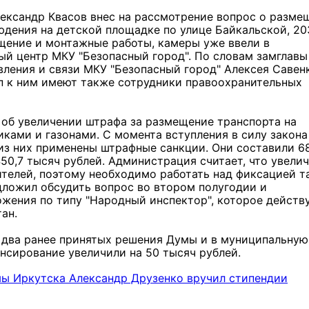
ександр Квасов внес на рассмотрение вопрос о разме
дения на детской площадке по улице Байкальской, 20
ащение и монтажные работы, камеры уже ввели в
ый центр МКУ "Безопасный город". По словам замглавы
ления и связи МКУ "Безопасный город" Алексея Савен
уп к ним имеют также сотрудники правоохранительных
об увеличении штрафа за размещение транспорта на
иками и газонами. С момента вступления в силу закона
из них применены штрафные санкции. Они составили 6
450,7 тысяч рублей. Администрация считает, что увели
телей, поэтому необходимо работать над фиксацией т
дложил обсудить вопрос во втором полугодии и
жения по типу "Народный инспектор", которое действу
ан.
 два ранее принятых решения Думы и в муниципальную
нсирование увеличили на 50 тысяч рублей.
ы Иркутска Александр Друзенко вручил стипендии