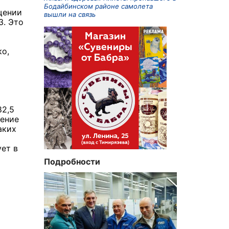
Бодайбинском районе самолета
щении
вышли на связь
3. Это
ко,
82,5
чение
аких
ет в
Подробности