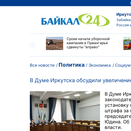
Иркутс
Забайка
Россия 
ество бюджетных
Сроки начала уборочной
выросло в
кампании в Приангарье
ибирских колледжах
сдвинуты "вправо"
Политика
Все новости
Экономика
Социум
В Думе Иркутска обсудили увеличение
В Думе Ир
законодате
установку 
штрафа за 
председате
Юдина. Об 
власти.