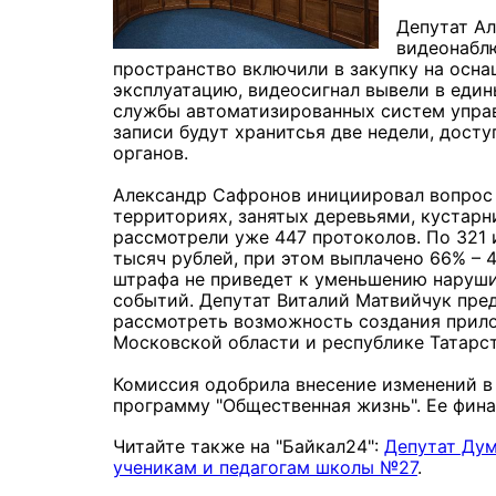
Депутат Ал
видеонаблю
пространство включили в закупку на осн
эксплуатацию, видеосигнал вывели в един
службы автоматизированных систем управ
записи будут хранитсья две недели, дост
органов.
Александр Сафронов инициировал вопрос 
территориях, занятых деревьями, кустарн
рассмотрели уже 447 протоколов. По 321 
тысяч рублей, при этом выплачено 66% – 
штрафа не приведет к уменьшению наруши
событий. Депутат Виталий Матвийчук пре
рассмотреть возможность создания прило
Московской области и республике Татарст
Комиссия одобрила внесение изменений в
программу "Общественная жизнь". Ее фина
Читайте также на "Байкал24":
Депутат Дум
ученикам и педагогам школы №27
.