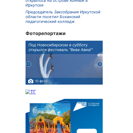
открылось на острове Конный в
Иркутске
Председатель Заксобрания Иркутской
области посетил Боханский
педагогический колледж
Фоторепортажи
Оксана
Под Новосибирском в субботу
В Иркутске го
оддержке
открылся фестиваль "Вива Авиа!"
новую детску
10 фото
5 фото