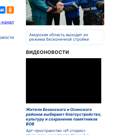
-канал
Амурская область выходит из
овости
режима бесконечной стройки
ВИДЕОНОВОСТИ
Жители Боханского и Осинского
районов выбирают благоустройство,
культуру и сохранение памятников
ВОВ
Арт-пространство «И-сторис»