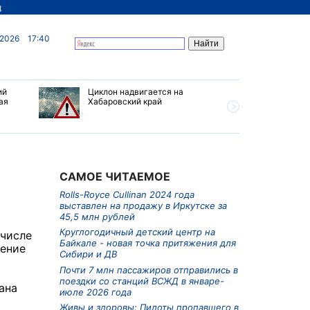
д
 2026
17:40
ий
Циклон надвигается на
В Иркутс
ая
Хабаровский край
борьба с
предлага
снимки с
САМОЕ ЧИТАЕМОЕ
Rolls-Royce Cullinan 2024 года
выставлен на продажу в Иркутске за
45,5 млн рублей
Круглогодичный детский центр на
 числе
Байкале - новая точка притяжения для
чение
Сибири и ДВ
Почти 7 млн пассажиров отправились в
поездки со станций ВСЖД в январе-
ана
июле 2026 года
Живы и здоровы: Пилоты пропавшего в