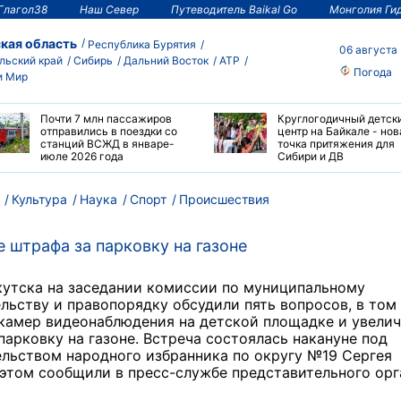
Глагол38
Наш Север
Путеводитель Baikal Go
Монголия Ги
кая область
Республика Бурятия
06 августа
льский край
Сибирь
Дальний Восток
АТР
Погода
и Мир
Почти 7 млн пассажиров
Круглогодичный детск
отправились в поездки со
центр на Байкале - нов
станций ВСЖД в январе-
точка притяжения для
июле 2026 года
Сибири и ДВ
Культура
Наука
Спорт
Происшествия
 штрафа за парковку на газоне
кутска на заседании комиссии по муниципальному
льству и правопорядку обсудили пять вопросов, в том
камер видеонаблюдения на детской площадке и увели
парковку на газоне. Встреча состоялась накануне под
льством народного избранника по округу №19 Сергея
этом сообщили в пресс-службе представительного орг