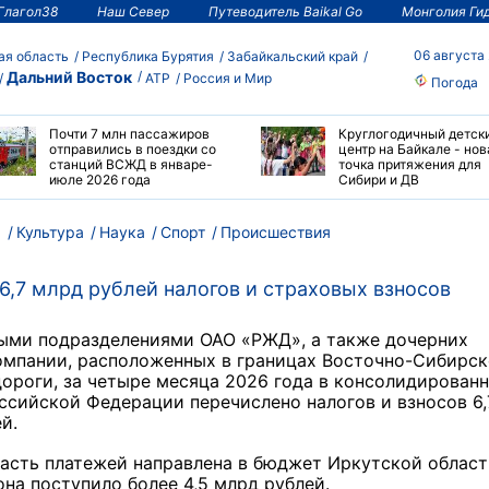
Глагол38
Наш Север
Путеводитель Baikal Go
Монголия Ги
06 августа
ая область
Республика Бурятия
Забайкальский край
Дальний Восток
АТР
Россия и Мир
Погода
Почти 7 млн пассажиров
Круглогодичный детск
отправились в поездки со
центр на Байкале - нов
станций ВСЖД в январе-
точка притяжения для
июле 2026 года
Сибири и ДВ
м
Культура
Наука
Спорт
Происшествия
,7 млрд рублей налогов и страховых взносов
ыми подразделениями ОАО «РЖД», а также дочерних
омпании, расположенных в границах Восточно-Сибирс
ороги, за четыре месяца 2026 года в консолидирован
сийской Федерации перечислено налогов и взносов 6,
й.
асть платежей направлена в бюджет Иркутской област
она поступило более 4,5 млрд рублей.