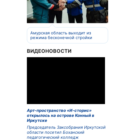
Амурская область выходит из
режима бесконечной стройки
ВИДЕОНОВОСТИ
Арт-пространство «И-сторис»
открылось на острове Конный в
Иркутске
Председатель Заксобрания Иркутской
области посетил Боханский
педагогический колледж