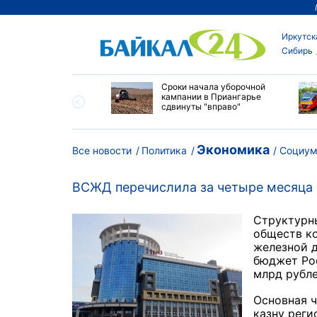
Иркутск
Сибирь
ество бюджетных
Сроки начала уборочной
выросло в
кампании в Приангарье
ибирских колледжах
сдвинуты "вправо"
Экономика
Все новости
Политика
Социу
ВСЖД перечислила за четыре месяца 6
Структурн
обществ к
железной д
бюджет Рос
млрд рубле
Основная ч
казну реги