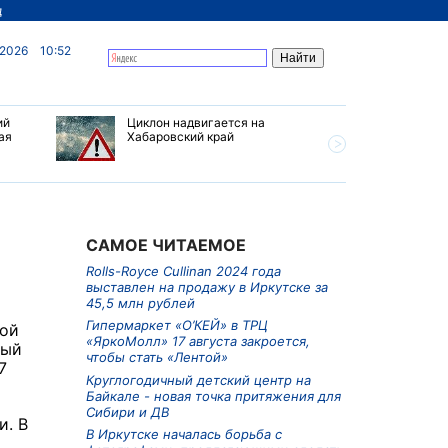
д
 2026
10:52
ий
Циклон надвигается на
В Иркутс
ая
Хабаровский край
борьба с
предлага
снимки с
САМОЕ ЧИТАЕМОЕ
Rolls-Royce Cullinan 2024 года
выставлен на продажу в Иркутске за
45,5 млн рублей
Гипермаркет «О’КЕЙ» в ТРЦ
кой
«ЯркоМолл» 17 августа закроется,
ный
чтобы стать «Лентой»
7
Круглогодичный детский центр на
Байкале - новая точка притяжения для
Сибири и ДВ
и. В
В Иркутске началась борьба с