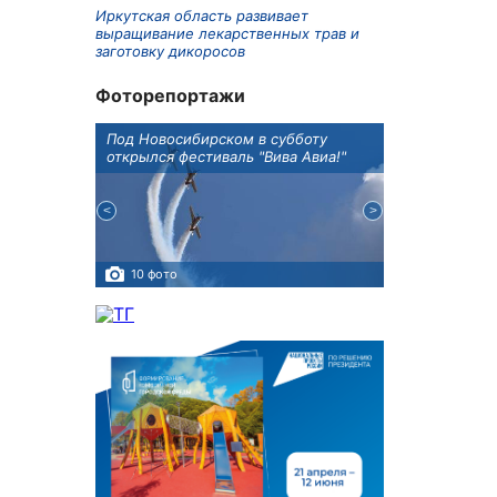
Иркутская область развивает
выращивание лекарственных трав и
заготовку дикоросов
Фоторепортажи
Оксана
Под Новосибирском в субботу
В Иркутске го
оддержке
открылся фестиваль "Вива Авиа!"
новую детску
10 фото
5 фото