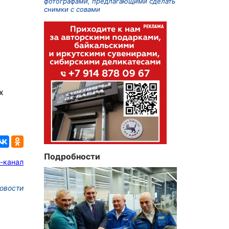
фотографами, предлагающими сделать
снимки с совами
х
Подробности
-канал
овости