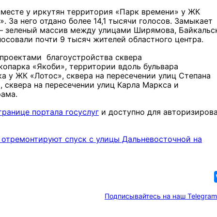
месте у иркутян территория «Парк времени» у ЖК
. За него отдано более 14,1 тысячи голосов. Замыкает
 – зеленый массив между улицами Ширямова, Байкальс
лосовали почти 9 тысяч жителей областного центра.
 проектами благоустройства сквера
копарка «Якоби», территории вдоль бульвара
а у ЖК «Лотос», сквера на пересечении улиц Степана
, сквера на пересечении улиц Карла Маркса и
рама.
транице портала госуслуг
и доступно для авторизиров
е отремонтируют спуск с улицы Дальневосточной на
Подписывайтесь на наш Telegram