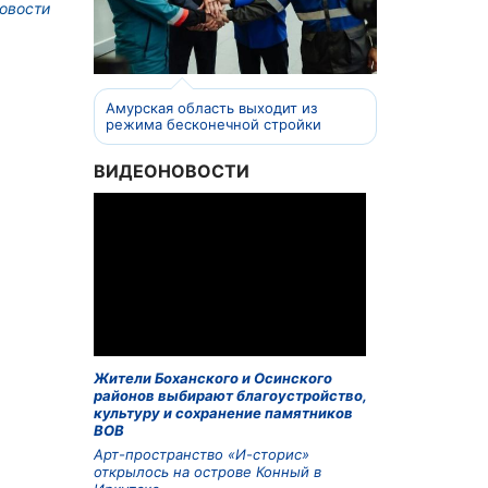
овости
Амурская область выходит из
режима бесконечной стройки
ВИДЕОНОВОСТИ
Жители Боханского и Осинского
районов выбирают благоустройство,
культуру и сохранение памятников
ВОВ
Арт-пространство «И-сторис»
открылось на острове Конный в