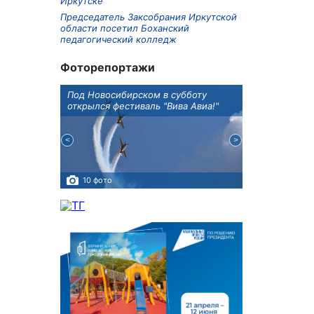
Иркутске
Председатель Заксобрания Иркутской
области посетил Боханский
педагогический колледж
Фоторепортажи
Оксана
Под Новосибирском в субботу
В Иркутске го
оддержке
открылся фестиваль "Вива Авиа!"
новую детску
10 фото
5 фото