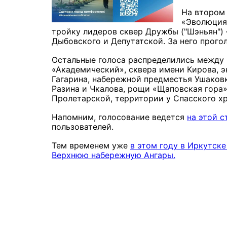
На втором 
«Эволюция»
тройку лидеров сквер Дружбы ("Шэньян")
Дыбовского и Депутатской. За него прого
Остальные голоса распределились между
«Академический», сквера имени Кирова, э
Гагарина, набережной предместья Ушаковк
Разина и Чкалова, рощи «Щаповская гора»
Пролетарской, территории у Спасского х
Напомним, голосование ведется
на этой с
пользователей.
Тем временем уже
в этом году в Иркутск
Верхнюю набережную Ангары.