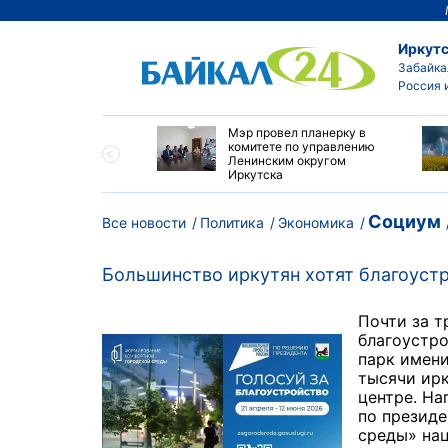
Иркутс
Забайка
Россия 
утске началась
Мэр провел планерку в
а с фотографами,
комитете по управлению
агающими сделать
Ленинским округом
и с совами
Иркутска
Социум
Все новости
Политика
Экономика
Большинство иркутян хотят благоуст
Почти за т
благоустро
парк имени
тысячи ирк
центре. На
по презид
среды» на