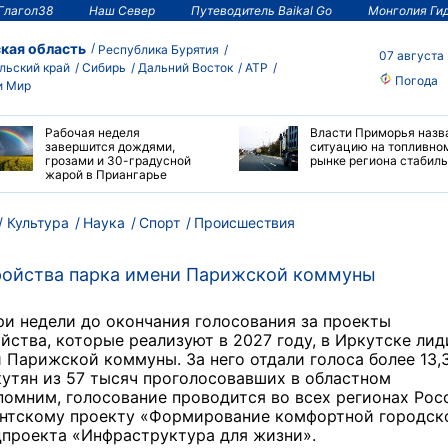
Глагол38
Наш Север
Путеводитель Baikal Go
Монголия Ги
кая область
Республика Бурятия
07 августа
льский край
Сибирь
Дальний Восток
АТР
Погода
и Мир
Рабочая неделя
Власти Приморья назв
завершится дождями,
ситуацию на топливно
грозами и 30-градусной
рынке региона стабил
жарой в Приангарье
Культура
Наука
Спорт
Происшествия
ройства парка имени Парижской коммуны
ри недели до окончания голосования за проекты
йства, которые реализуют в 2027 году, в Иркутске ли
 Парижской коммуны. За него отдали голоса более 13,
утян из 57 тысяч проголосовавших в областном
помним, голосование проводится во всех регионах Рос
ентскому проекту «Формирование комфортной городск
цпроекта «Инфраструктура для жизни».