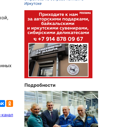
Иркутске
кой,
анных
Подробности
-канал