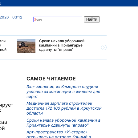
д
 2026
03:12
али
Сроки начала уборочной
Почти 7 
м
кампании в Приангарье
отправил
ьной
сдвинуты "вправо"
станций 
июле 202
САМОЕ ЧИТАЕМОЕ
Экс-чиновниц из Кемерова осудили
условно за махинации с жильем для
сирот
Медианная зарплата строителей
дирует
достигла 172 100 рублей в Иркутской
3
области
Сроки начала уборочной кампании в
сии
Приангарье сдвинуты "вправо"
ой
Арт-пространство «И-сторис»
открылось на острове Конный в