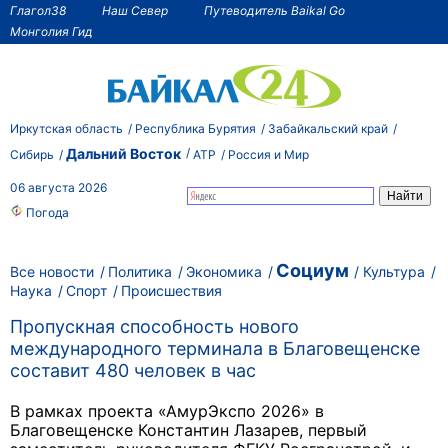
Глагол38
Наш Север
Путеводитель Baikal Go
Монголия Гид
Иркутская область
Республика Бурятия
Забайкальский край
Дальний Восток
Сибирь
АТР
Россия и Мир
06 августа 2026
Погода
Социум
Все новости
Политика
Экономика
Культура
Наука
Спорт
Происшествия
Пропускная способность нового
международного терминала в Благовещенске
составит 480 человек в час
В рамках проекта «АмурЭкспо 2026» в
Благовещенске Константин Лазарев, первый