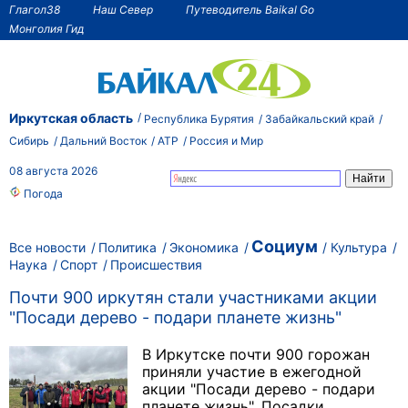
Глагол38
Наш Север
Путеводитель Baikal Go
Монголия Гид
Иркутская область
Республика Бурятия
Забайкальский край
Сибирь
Дальний Восток
АТР
Россия и Мир
08 августа 2026
Погода
Социум
Все новости
Политика
Экономика
Культура
Наука
Спорт
Происшествия
Почти 900 иркутян стали участниками акции
"Посади дерево - подари планете жизнь"
В Иркутске почти 900 горожан
приняли участие в ежегодной
акции "Посади дерево - подари
планете жизнь". Посадки