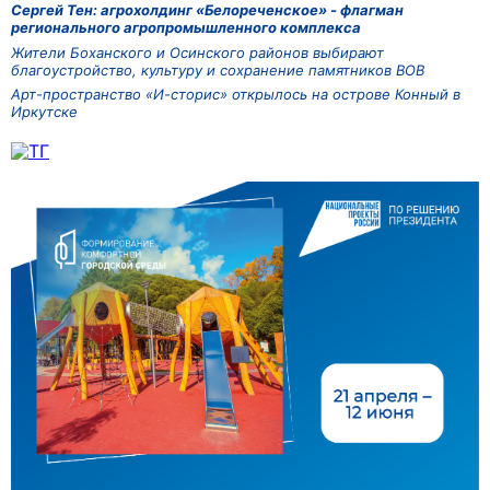
Сергей Тен: агрохолдинг «Белореченское» - флагман
регионального агропромышленного комплекса
Жители Боханского и Осинского районов выбирают
благоустройство, культуру и сохранение памятников ВОВ
Арт-пространство «И-сторис» открылось на острове Конный в
Иркутске