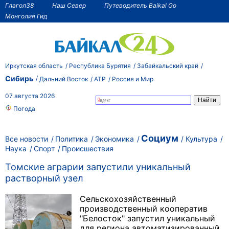
Глагол38
Наш Север
Путеводитель Baikal Go
Монголия Гид
Иркутская область
Республика Бурятия
Забайкальский край
Сибирь
Дальний Восток
АТР
Россия и Мир
07 августа 2026
Погода
Социум
Все новости
Политика
Экономика
Культура
Наука
Спорт
Происшествия
Томские аграрии запустили уникальный
растворный узел
Сельскохозяйственный
производственный кооператив
"Белосток" запустил уникальный
для региона автоматизированный